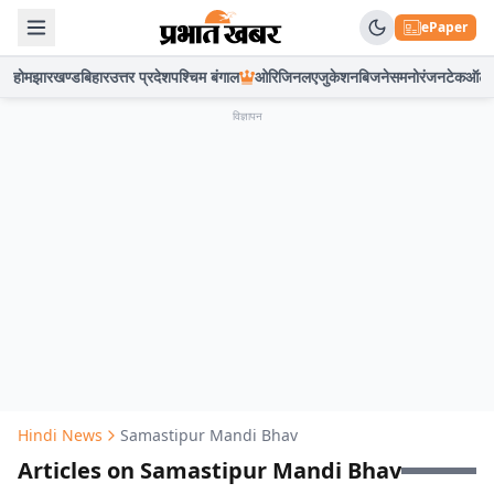
ePaper
होम
झारखण्ड
बिहार
उत्तर प्रदेश
पश्चिम बंगाल
ओरिजिनल
एजुकेशन
बिजनेस
मनोरंजन
टेक
ऑटो
विज्ञापन
Hindi News
Samastipur Mandi Bhav
Articles on Samastipur Mandi Bhav