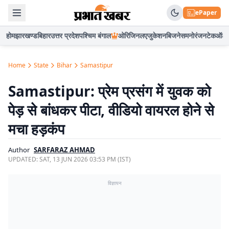
ePaper
होम
झारखण्ड
बिहार
उत्तर प्रदेश
पश्चिम बंगाल
ओरिजिनल
एजुकेशन
बिजनेस
मनोरंजन
टेक
ऑटो
Home
State
Bihar
Samastipur
Samastipur: प्रेम प्रसंग में युवक को
पेड़ से बांधकर पीटा, वीडियो वायरल होने से
मचा हड़कंप
Author
SARFARAZ AHMAD
UPDATED:
SAT, 13 JUN 2026 03:53 PM (IST)
विज्ञापन