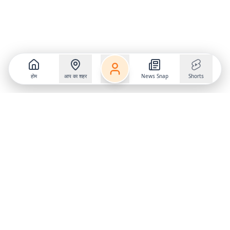
होम
आप का शहर
News Snap
Shorts
Follow us on
X
Download Mobile App