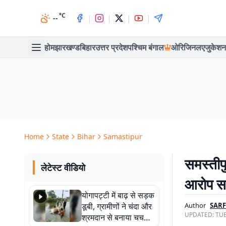
°C
|
|
|
|
--
होम
झारखण्ड
बिहार
उत्तर प्रदेश
पश्चिम बंगाल
ओरिजिनल
एजुकेशन
Home
State
Bihar
Samastipur
समस्तीपु
लेटेस्ट वीडियो
आरोप सह
योगापट्टी में बाढ़ से सड़क
डूबी, ग्रामीणों ने चंदा और
Author
SAR
UPDATED:
TUE
श्रमदान से बनाया चचरी