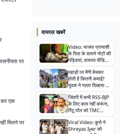
वायरल खबरें
र
Video: भाजपा प्रत्याशी
के पिता के सामने नोटों की
गड्डियां, वायरल वीडियो
िश्वसनीयता पर
से राजनीति में उबाल,
पहाड़ों पर मैगी बेचकर
अजित महतो बोले- TMC
होती है कितनी कमाई?
की गंदी चाल
युवक ने गल्ला दिखाया तो
नौकरी वालों के खड़े हो गए
जिंदगी में कभी RSS-BJP
कान
री कर एक
के लिए काम नहीं करूंगा,
रिंटू पॉल को TMC
ऑफिस में ले जाकर पीटा,
नहीं मिलने पर
Viral Video: कुत्ते ने
Video वायरल
Shreyas Iyer को