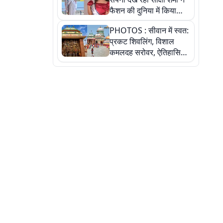
फैशन की दुनिया में किया
कमाल,जानिए बेगूसराय की
PHOTOS : सीवान में स्वत:
बेटी ने कैसे दी अपने सपनों
प्रकट शिवलिंग, विशाल
को उड़ान
कमलदह सरोवर, ऐतिहासिक
महेंद्रनाथ मंदिर और घंटाघर
की कहानी, तस्वीरों में देखिए