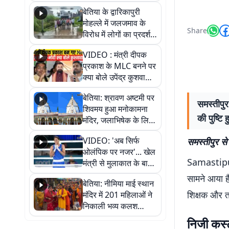
पुल
बेतिया के द्वारिकापुरी
मोहल्ले में जलजमाव के
Share
विरोध में लोगों का प्रदर्शन,
स्थायी समाधान की मांग
VIDEO : मंत्री दीपक
प्रकाश के MLC बनने पर
क्या बोले उपेंद्र कुशवाहा,
सुनिए
बेतिया: श्रावण अष्टमी पर
समस्तीपुर
शिवमय हुआ मनोकामना
की पुष्टि 
मंदिर, जलाभिषेक के लिए
लगी लंबी कतारें
VIDEO: 'अब सिर्फ
समस्तीपुर से
ओलंपिक पर नजर'... खेल
Samastipur 
मंत्री से मुलाकात के बाद
जैसमीन लंबोरिया का बड़ा
सामने आया है
बेतिया: नीमिया माई स्थान
बयान
शिक्षक और तत
मंदिर में 201 महिलाओं ने
निकाली भव्य कलश
शोभायात्रा, शिवलिंग
निजी कस्टड
प्राण-प्रतिष्ठा महोत्सव