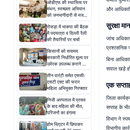
ओडीएफ की स्थायित्व पर
मंथन, स्वच्छता अभियान
और आधिकारिक 
को जनभागीदारी से मजबूत
बनाने पर जोर
सुरक्षा म
रोसड़ा में भाकपा की बैठक
में पदयात्रा व दिल्ली रैली
जांच अधिकारी 
की तैयारियों पर चर्चा
प्रशासनिक प
किसानों को ससमय
सरकारी निर्धारित मूल्य पर
बिना आधिकारि
उर्वरक उपलब्ध कराने की
सवाल खड़े हो 
जरूरत: डीएम
तीन वारंटी समेत एससी-
एसटी एक्ट की फरार
एक सप्ताह
महिला अभियुक्त गिरफ्तार
जिला कार्यक
निजी अस्पताल में प्रसव
के बाद महिला की मौत,
सप्ताह के भीत
परिजनों का हंगामा
विभाग ने स्प
होम थिएटर में छिपाकर
विभागीय कार्