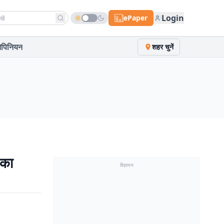
h news
Login
ePaper
पिनियन
शहर चुनें
 का
विज्ञापन