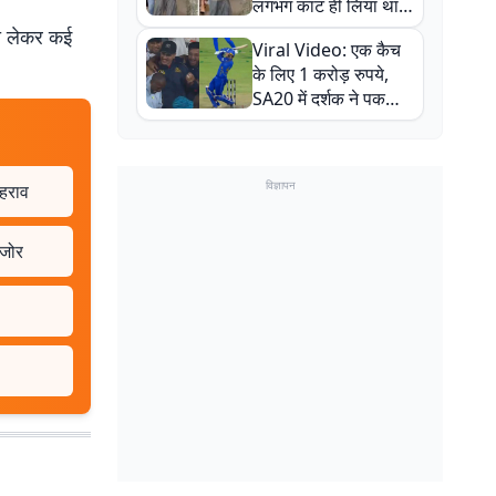
लगभग काट ही लिया था,
न्यूजीलैंड सीरीज से पहले
को लेकर कई
Viral Video: एक कैच
बाल-बाल बचे
के लिए 1 करोड़ रुपये,
SA20 में दर्शक ने पकड़ा
एक हाथ से गजब का कैच
विज्ञापन
ठहराव
 जोर