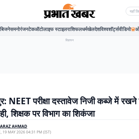
Searc
बिजनेस
मनोरंजन
टेक
ऑटो
लाइफ स्टाइल
राशिफल
धर्म
खेल
देश
विश्व
शॉर्ट्स
वीडियो
ओ
विज्ञापन
र: NEET परीक्षा दस्तावेज निजी कब्जे में रखने
ी, शिक्षक पर विभाग का शिकंजा
FARAZ AHMAD
, 19 MAY 2026 04:31 PM (IST)