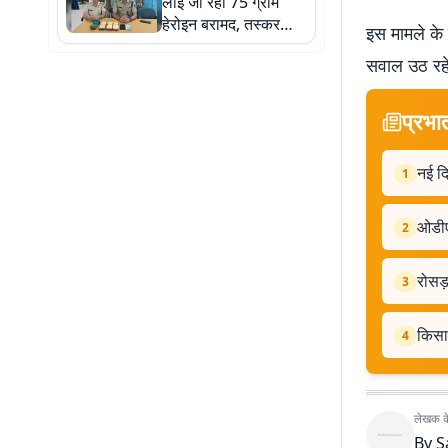
लाई जा रही 75 ग्राम
हेरोइन बरामद, तस्कर
इस मामले के 
गिरफ्तार
सवाल उठ रहे 
प्रभा
नई दि
1
ओडीए
2
रोसड़
3
किसा
4
लेखक के 
By
S