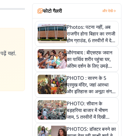
फोटो गैलरी
और देखें
Photos: पटना नहीं, अब
राजगीर होगा बिहार का रणजी
होम ग्राउंड, 6 तस्वीरों में देखें
नए स्टेडियम की पूरी कहानी
औरंगाबाद : बीएसएफ जवान
ढ़ें यहां.
का पार्थिव शरीर पहुंचा घर,
अंतिम दर्शन के लिए उमड़े
लोग
PHOTO : सारण के 5
प्रमुख मंदिर, जहां आस्था
और इतिहास का अनूठा संगम,
तस्वीरों में जानिए
PHOTO: सीवान के
बड़हरिया बाजार में भीषण
जाम, 5 तस्वीरों में दिखी
अव्यवस्था
PHOTOS: डॉक्टर बनने का
सपना देख रही साक्षी शर्मा ने