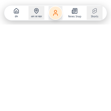
होम
आप का शहर
News Snap
Shorts
Follow us on
X
Download Mobile App
State
›
Jharkhand
›
Hindi News
Gumla News
Bihar News
Dumka News