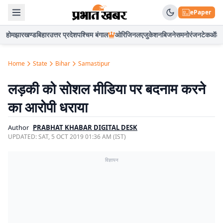
ePaper
होम
झारखण्ड
बिहार
उत्तर प्रदेश
पश्चिम बंगाल
ओरिजिनल
एजुकेशन
बिजनेस
मनोरंजन
टेक
ऑटो
Home
State
Bihar
Samastipur
लड़की को सोशल मीडिया पर बदनाम करने
का आरोपी धराया
Author
PRABHAT KHABAR DIGITAL DESK
UPDATED:
SAT, 5 OCT 2019 01:36 AM (IST)
विज्ञापन