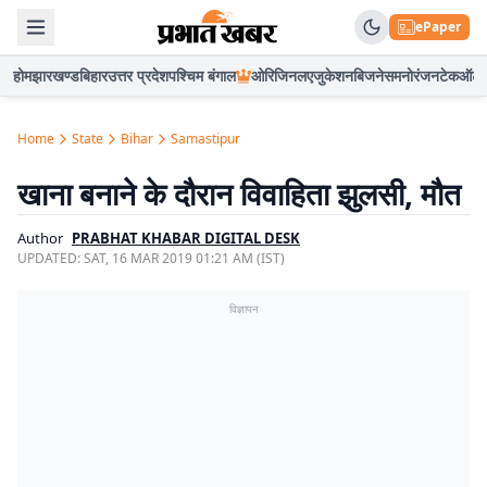
ePaper
होम
झारखण्ड
बिहार
उत्तर प्रदेश
पश्चिम बंगाल
ओरिजिनल
एजुकेशन
बिजनेस
मनोरंजन
टेक
ऑटो
Home
State
Bihar
Samastipur
खाना बनाने के दौरान विवाहिता झुलसी, मौत
Author
PRABHAT KHABAR DIGITAL DESK
UPDATED:
SAT, 16 MAR 2019 01:21 AM (IST)
विज्ञापन