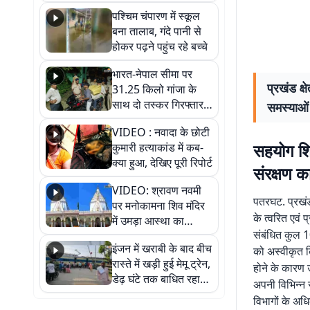
गिरफ्तार
पश्चिम चंपारण में स्कूल
बना तालाब, गंदे पानी से
होकर पढ़ने पहुंच रहे बच्चे
भारत-नेपाल सीमा पर
प्रखंड क्
31.25 किलो गांजा के
साथ दो तस्कर गिरफ्तार,
समस्याओं 
नेपाली नंबर की बाइक
VIDEO : नवादा के छोटी
जब्त
सहयोग शिव
कुमारी हत्याकांड में कब-
क्या हुआ, देखिए पूरी रिपोर्ट
संरक्षण क
VIDEO: श्रावण नवमी
पतरघट. प्रखंड
पर मनोकामना शिव मंदिर
के त्वरित एवं 
में उमड़ा आस्था का
संबंधित कुल 10
सैलाब, हर-हर महादेव के
इंजन में खराबी के बाद बीच
जयघोष से गूंजा परिसर
को अस्वीकृत क
रास्ते में खड़ी हुई मेमू ट्रेन,
होने के कारण उ
डेढ़ घंटे तक बाधित रहा
अपनी विभिन्न स
आवागमन
विभागों के अध