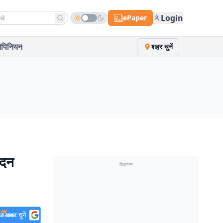
h news
Login
ePaper
पिनियन
शहर चुनें
ादन
विज्ञापन