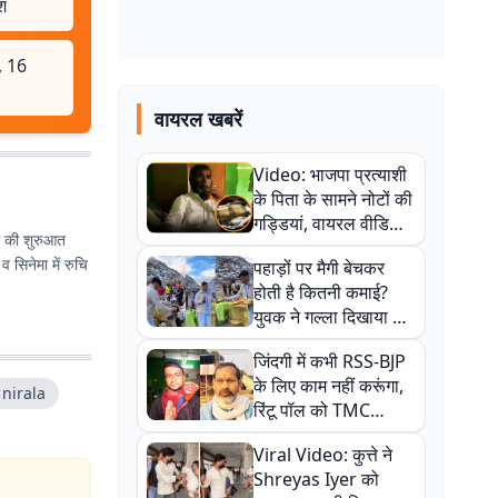
ेश
र, 16
वायरल खबरें
Video: भाजपा प्रत्याशी
के पिता के सामने नोटों की
गड्डियां, वायरल वीडियो
ियर की शुरुआत
से राजनीति में उबाल,
 सिनेमा में रुचि
पहाड़ों पर मैगी बेचकर
अजित महतो बोले- TMC
होती है कितनी कमाई?
की गंदी चाल
युवक ने गल्ला दिखाया तो
नौकरी वालों के खड़े हो गए
जिंदगी में कभी RSS-BJP
कान
के लिए काम नहीं करूंगा,
nirala
रिंटू पॉल को TMC
ऑफिस में ले जाकर पीटा,
Viral Video: कुत्ते ने
Video वायरल
Shreyas Iyer को