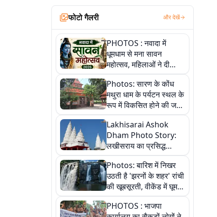
फोटो गैलरी
और देखें
PHOTOS : नवादा में
धूमधाम से मना सावन
महोत्सव, महिलाओं ने दी
सांस्कृतिक प्रस्तुतियां
Photos: सारण के कोंध
मथुरा धाम के पर्यटन स्थल के
रूप में विकसित होने की जगी
आस, 9 तस्वीरों में देखें पूरी
Lakhisarai Ashok
कहानी
Dham Photo Story:
लखीसराय का प्रसिद्ध
अशोक धाम—आस्था,
Photos: बारिश में निखर
श्रृंगार, अनुष्ठान और
उठती है 'झरनों के शहर' रांची
अलौकिक संध्या आरती के
की खूबसूरती, वीकेंड में घूम
विहंगम दृश्य
आएं ये 5 वादियां
PHOTOS : भाजपा
कार्यालय का सैकड़ों लोगों ने