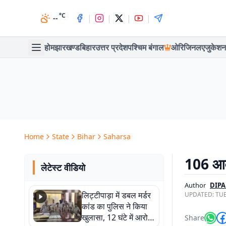
°C
|
|
|
|
--
होम
झारखण्ड
बिहार
उत्तर प्रदेश
पश्चिम बंगाल
ओरिजिनल
एजुकेशन
Home
State
Bihar
Saharsa
106 आवे
लेटेस्ट वीडियो
Author
DIP
लिट्टीपाड़ा में डबल मर्डर
UPDATED:
TUE
कांड का पुलिस ने किया
खुलासा, 12 घंटे में आरोपी
Share