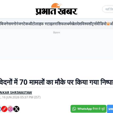
Searc
बिजनेस
मनोरंजन
टेक
ऑटो
लाइफ स्टाइल
राशिफल
धर्म
खेल
देश
विश्व
शॉर्ट्स
वीडियो
ओ
विज्ञापन
दनों में 70 मामलों का मौके पर किया गया निष्प
ANKAR SHRIWASTAW
, 16 JUN 2026 05:37 PM (IST)