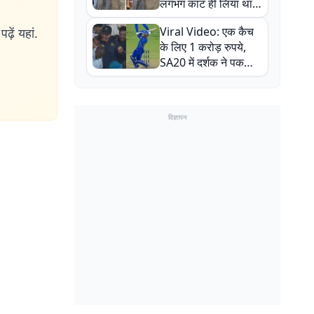
लगभग काट ही लिया था,
न्यूजीलैंड सीरीज से पहले
Viral Video: एक कैच
ढ़ें यहां.
बाल-बाल बचे
के लिए 1 करोड़ रुपये,
SA20 में दर्शक ने पकड़ा
एक हाथ से गजब का कैच
विज्ञापन