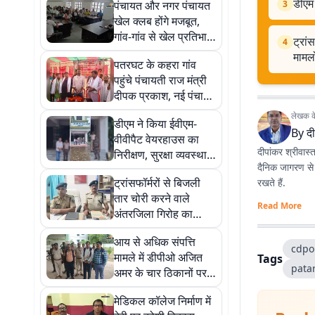
डीएम 
पंचायत और नगर पंचायत
3
खेल क्लब होंगे मजबूत,
गांव-गांव से खेल प्रतिभाएं
ट्रां
4
खोजने की तैयारी
मामलो
पतरघट के कहरा गांव
पहुंचे पंचायती राज मंत्री
दीपक प्रकाश, नई पंचायत
गठन और नल-जल योजना
लेखक के 
डीएम ने किया ईवीएम-
की मांग उठी
By
दी
वीवीपैट वेयरहाउस का
दीपांकर श्रीवास्
निरीक्षण, सुरक्षा व्यवस्था
दैनिक जागरण से क
पर दिए सख्त निर्देश
ट्रांसफॉर्मरों से बिजली
रखते हैं.
तार चोरी करने वाले
Read More
अंतरजिला गिरोह का
खुलासा, पांच गिरफ्तार,
आय से अधिक संपत्ति
16 मामलों का हुआ उद्भेदन
cdpo
मामले में डीपीओ अजित
Tags
pata
अमर के चार ठिकानों पर
ईओयू की छापेमारी, पांच
मेडिकल कॉलेज निर्माण में
घंटे चली जांच