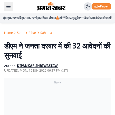
ePaper
होम
झारखण्ड
बिहार
उत्तर प्रदेश
पश्चिम बंगाल
ओरिजिनल
एजुकेशन
बिजनेस
मनोरंजन
टेक
ऑटो
Home
State
Bihar
Saharsa
डीएम ने जनता दरबार में की 32 आवेदनों की
सुनवाई
Author
DIPANKAR SHRIWASTAW
UPDATED:
MON, 15 JUN 2026 06:17 PM (IST)
विज्ञापन