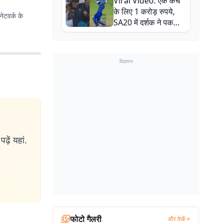
Viral Video: एक कैच
बाल-बाल बचे
के लिए 1 करोड़ रुपये,
ेटवर्क के
SA20 में दर्शक ने पकड़ा
एक हाथ से गजब का कैच
विज्ञापन
ढ़ें यहां.
फोटो गैलरी
और देखें