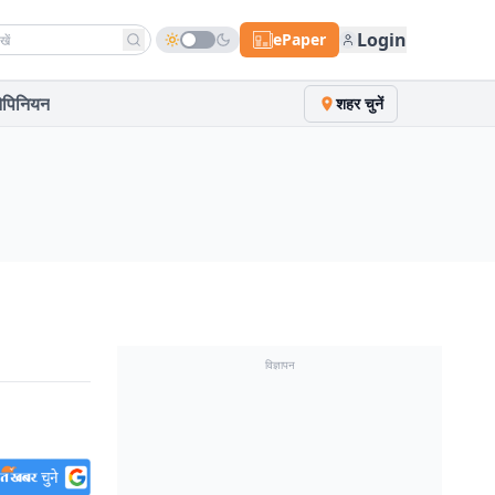
h news
Login
ePaper
पिनियन
शहर चुनें
विज्ञापन