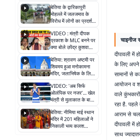
पुल
बेतिया के द्वारिकापुरी
मोहल्ले में जलजमाव के
विरोध में लोगों का प्रदर्शन,
स्थायी समाधान की मांग
VIDEO : मंत्री दीपक
चाइनीज सा
प्रकाश के MLC बनने पर
क्या बोले उपेंद्र कुशवाहा,
दीपावली में 
सुनिए
बेतिया: श्रावण अष्टमी पर
के लिए अपने प
शिवमय हुआ मनोकामना
मंदिर, जलाभिषेक के लिए
सामानों से क
लगी लंबी कतारें
आयोजन व शाद
VIDEO: 'अब सिर्फ
ओलंपिक पर नजर'... खेल
वाले कुंभकार
मंत्री से मुलाकात के बाद
रहा है. पहले
जैसमीन लंबोरिया का बड़ा
बेतिया: नीमिया माई स्थान
बयान
आराम से चलता
मंदिर में 201 महिलाओं ने
दीपावली में 
निकाली भव्य कलश
शोभायात्रा, शिवलिंग
साथ ज्यादातर
प्राण-प्रतिष्ठा महोत्सव