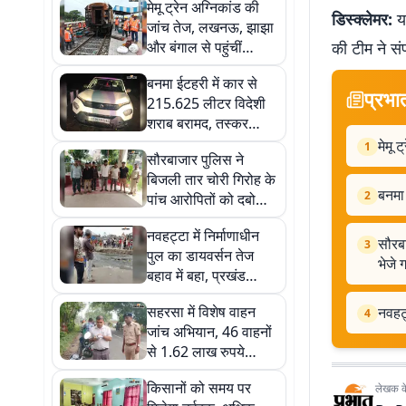
मेमू ट्रेन अग्निकांड की
डिस्क्लेमर:
यह
जांच तेज, लखनऊ, झाझा
और बंगाल से पहुंचीं
की टीम ने सं
विशेषज्ञ टीमें
बनमा ईटहरी में कार से
प्रभा
215.625 लीटर विदेशी
शराब बरामद, तस्कर
फरार
मेमू 
1
सौरबाजार पुलिस ने
बिजली तार चोरी गिरोह के
बनमा
2
पांच आरोपितों को दबोचा,
सभी न्यायिक हिरासत में
नवहट्टा में निर्माणाधीन
भेजे गये
सौरबा
3
पुल का डायवर्सन तेज
भेजे ग
बहाव में बहा, प्रखंड
मुख्यालय से टूटा सीधा
सहरसा में विशेष वाहन
नवहट्
संपर्क
4
जांच अभियान, 46 वाहनों
से 1.62 लाख रुपये
जुर्माना, बसों की सुरक्षा
किसानों को समय पर
लेखक के 
व्यवस्था भी जांची गयी