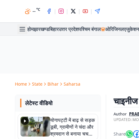
°C
|
|
|
|
--
होम
झारखण्ड
बिहार
उत्तर प्रदेश
पश्चिम बंगाल
ओरिजिनल
एजुकेशन
Home
State
Bihar
Saharsa
चाइनीज स
लेटेस्ट वीडियो
Author
PRA
योगापट्टी में बाढ़ से सड़क
UPDATED:
MON
डूबी, ग्रामीणों ने चंदा और
श्रमदान से बनाया चचरी
Share