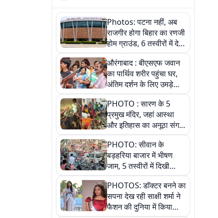
Photos: पटना नहीं, अब
राजगीर होगा बिहार का रणजी
होम ग्राउंड, 6 तस्वीरों में देखें
नए स्टेडियम की पूरी कहानी
औरंगाबाद : बीएसएफ जवान
का पार्थिव शरीर पहुंचा घर,
अंतिम दर्शन के लिए उमड़े
लोग
PHOTO : सारण के 5
प्रमुख मंदिर, जहां आस्था
और इतिहास का अनूठा संगम,
तस्वीरों में जानिए
PHOTO: सीवान के
बड़हरिया बाजार में भीषण
जाम, 5 तस्वीरों में दिखी
अव्यवस्था
PHOTOS: डॉक्टर बनने का
सपना देख रही साक्षी शर्मा ने
फैशन की दुनिया में किया
कमाल,जानिए बेगूसराय की