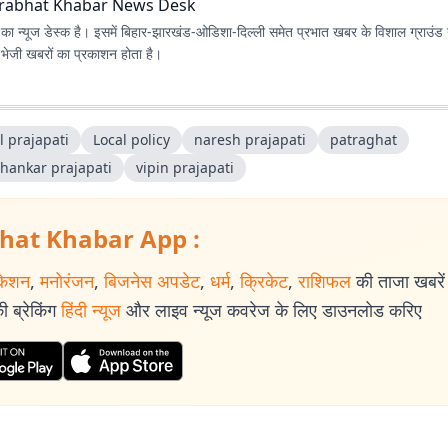
rabhat Khabar News Desk
ा न्यूज डेस्क है। इसमें बिहार-झारखंड-ओडिशा-दिल्‍ली समेत प्रभात खबर के विशाल ग्राउंड न
ए भेजी खबरों का प्रकाशन होता है।
l prajapati
Local policy
naresh prajapati
patraghat
shankar prajapati
vipin prajapati
hat Khabar App :
केशन
,
मनोरंजन
,
बिजनेस अपडेट
,
धर्म
,
क्रिकेट
,
राशिफल
की ताजा खबरें प
 ब्रेकिंग
हिंदी न्यूज
और लाइव न्यूज कवरेज के लिए डाउनलोड करिए