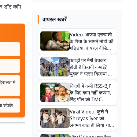
बर डॉट कॉम
वायरल खबरें
Video: भाजपा प्रत्याशी
के पिता के सामने नोटों की
गड्डियां, वायरल वीडियो
से राजनीति में उबाल,
पहाड़ों पर मैगी बेचकर
अजित महतो बोले- TMC
होती है कितनी कमाई?
की गंदी चाल
युवक ने गल्ला दिखाया तो
नौकरी वालों के खड़े हो गए
िरासत में
जिंदगी में कभी RSS-BJP
कान
के लिए काम नहीं करूंगा,
रिंटू पॉल को TMC
ा संपर्क
ऑफिस में ले जाकर पीटा,
Viral Video: कुत्ते ने
Video वायरल
Shreyas Iyer को
लगभग काट ही लिया था,
न्यूजीलैंड सीरीज से पहले