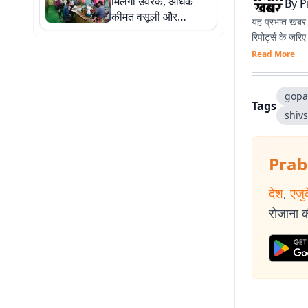
मिलेगा उर्वरक, अधिक
By
P
कीमत वसूली और
यह प्रभात खबर क
कालाबाजारी पर होगी
रिपोर्ट्स के जरि
सख्त कार्रवाई
Read More
gopa
Tags
shiv
Prab
देश
,
एजु
रोजाना की