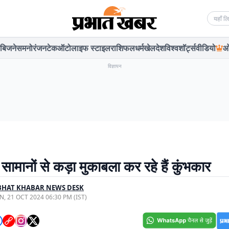
Searc
बिजनेस
मनोरंजन
टेक
ऑटो
लाइफ स्टाइल
राशिफल
धर्म
खेल
देश
विश्व
शॉर्ट्स
वीडियो
ओ
विज्ञापन
ामानों से कड़ा मुकाबला कर रहे हैं कुंभकार
BHAT KHABAR NEWS DESK
, 21 OCT 2024 06:30 PM (IST)