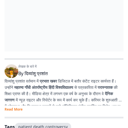
लेखक के बारे में
By
दिव्यांशु प्रशांत
दिव्यांशु प्रशांत वर्तमान में
प्रभात खबर
डिजिटल में बतौर कंटेंट राइटर कार्यरत हैं।
उन्होंने
महात्मा गाँधी अंतर्राष्ट्रीय हिंदी विश्वविद्यालय
से पत्रकारिता में
परास्नातक
की
शिक्षा प्राप्त की है। मीडिया क्षेत्र में लगभग एक वर्ष के अनुभव के दौरान वे
दैनिक
जागरण
में न्यूज़ राइटर और रिपोर्टर के रूप में कार्य कर चुके हैं। करियर के शुरुआती दौर
में लोकसभा और विधानसभा चुनावों से जुड़े पॉलिटिकल कंटेंट राइटिंग का विशेष अनुभव
Read More
प्राप्त किया। इसके अतिरिक्त उन्होंने
टी. एन. बी. कॉलेज
से हिंदी साहित्य में
स्नातक
किया है, जिसके कारण साहित्य, पठन-पाठन, लेखन और कविता-सृजन में उनकी विशेष
रुचि है। सटीक, निष्पक्ष और प्रभावशाली लेखन के माध्यम से पाठकों तक विश्वसनीय
Tags
patient death controversy