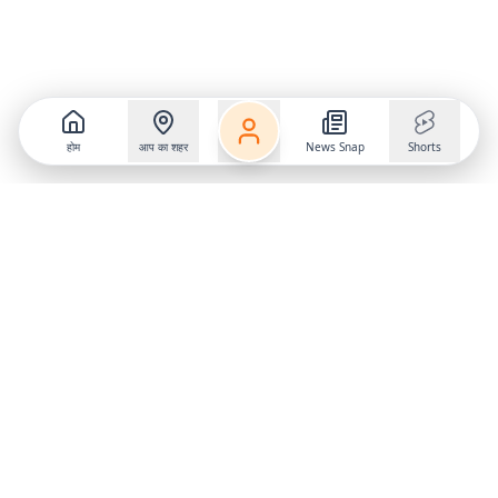
होम
आप का शहर
News Snap
Shorts
Follow us on
X
Download Mobile App