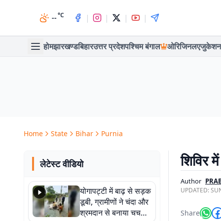
°C
|
|
|
|
--
होम
झारखण्ड
बिहार
उत्तर प्रदेश
पश्चिम बंगाल
ओरिजिनल
एजुकेशन
Home
State
Bihar
Purnia
शिविर मे
लेटेस्ट वीडियो
Author
PRA
योगापट्टी में बाढ़ से सड़क
UPDATED:
SUN
डूबी, ग्रामीणों ने चंदा और
श्रमदान से बनाया चचरी
Share