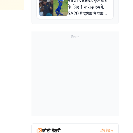
Viral Video: एक कैच
बाल-बाल बचे
के लिए 1 करोड़ रुपये,
SA20 में दर्शक ने पकड़ा
एक हाथ से गजब का कैच
विज्ञापन
फोटो गैलरी
और देखें