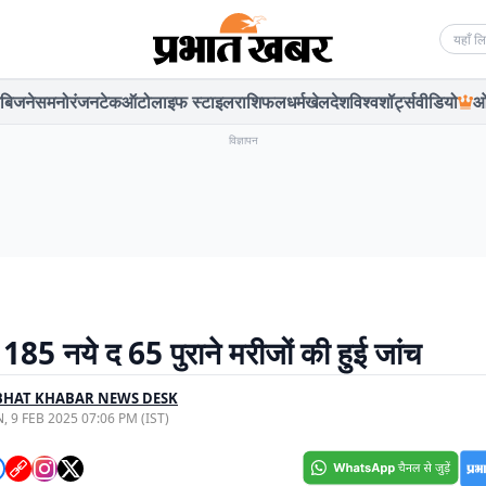
Searc
बिजनेस
मनोरंजन
टेक
ऑटो
लाइफ स्टाइल
राशिफल
धर्म
खेल
देश
विश्व
शॉर्ट्स
वीडियो
ओ
विज्ञापन
ं 185 नये द 65 पुराने मरीजों की हुई जांच
BHAT KHABAR NEWS DESK
, 9 FEB 2025 07:06 PM (IST)