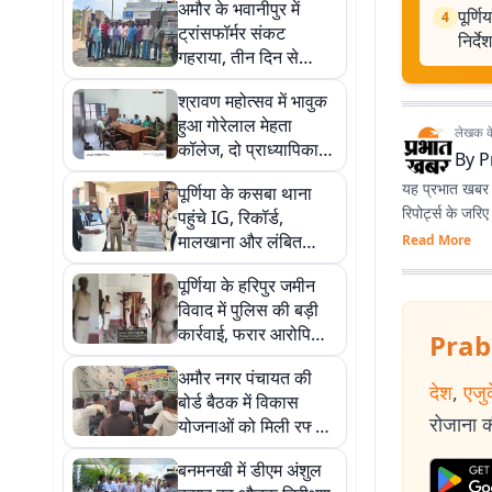
अमौर के भवानीपुर में
पूर्ण
4
ट्रांसफॉर्मर संकट
निर्देश
गहराया, तीन दिन से
बिजली बंद, क्षमता बढ़ाने
श्रावण महोत्सव में भावुक
की मांग
हुआ गोरेलाल मेहता
लेखक के 
कॉलेज, दो प्राध्यापिकाओं
By
P
को सम्मान के साथ दी
यह प्रभात खबर क
पूर्णिया के कसबा थाना
विदाई
रिपोर्ट्स के जरि
पहुंचे IG, रिकॉर्ड,
मालखाना और लंबित
Read More
मामलों की समीक्षा कर दिए
पूर्णिया के हरिपुर जमीन
सख्त निर्देश
विवाद में पुलिस की बड़ी
कार्रवाई, फरार आरोपियों
Prab
के घर पर चिपकाया
अमौर नगर पंचायत की
इश्तेहार
देश
,
एजु
बोर्ड बैठक में विकास
रोजाना की
योजनाओं को मिली रफ्तार,
सड़क और जल निकासी
बनमनखी में डीएम अंशुल
पर विशेष जोर