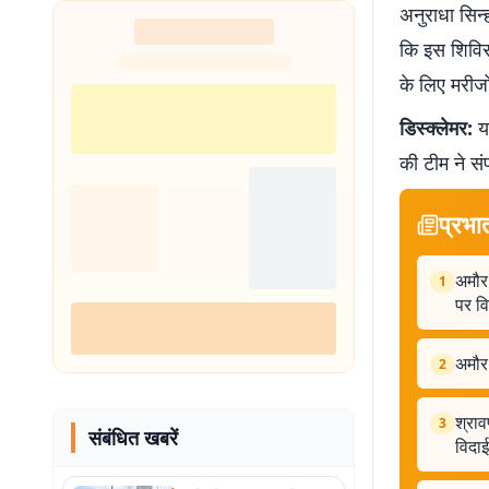
अनुराधा सिन्
शुरू
कि इस शिविर म
के लिए मरीजो
डिस्क्लेमर:
यह
की टीम ने सं
प्रभा
अमौर
1
पर व
अमौर 
2
श्राव
3
संबंधित खबरें
विदाई