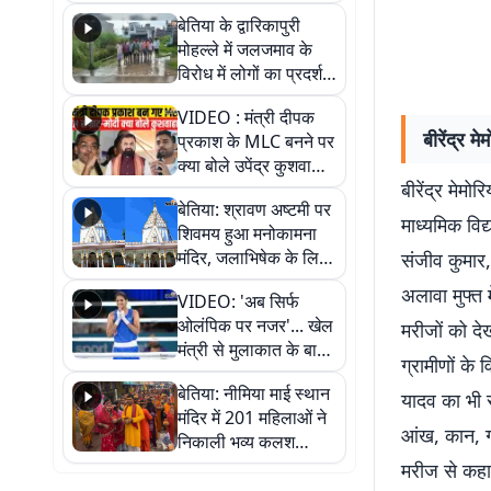
पुल
बेतिया के द्वारिकापुरी
मोहल्ले में जलजमाव के
विरोध में लोगों का प्रदर्शन,
स्थायी समाधान की मांग
VIDEO : मंत्री दीपक
बीरेंद्र म
प्रकाश के MLC बनने पर
क्या बोले उपेंद्र कुशवाहा,
बीरेंद्र मेमोर
सुनिए
बेतिया: श्रावण अष्टमी पर
माध्यमिक विद
शिवमय हुआ मनोकामना
मंदिर, जलाभिषेक के लिए
संजीव कुमार,
लगी लंबी कतारें
अलावा मुफ्त 
VIDEO: 'अब सिर्फ
ओलंपिक पर नजर'... खेल
मरीजों को दे
मंत्री से मुलाकात के बाद
ग्रामीणों के
जैसमीन लंबोरिया का बड़ा
बेतिया: नीमिया माई स्थान
बयान
यादव का भी स
मंदिर में 201 महिलाओं ने
आंख, कान, गल
निकाली भव्य कलश
शोभायात्रा, शिवलिंग
मरीज से कहा 
प्राण-प्रतिष्ठा महोत्सव