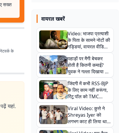
िए सख्त
वायरल खबरें
Video: भाजपा प्रत्याशी
के पिता के सामने नोटों की
गड्डियां, वायरल वीडियो
ेटवर्क के
से राजनीति में उबाल,
पहाड़ों पर मैगी बेचकर
अजित महतो बोले- TMC
होती है कितनी कमाई?
की गंदी चाल
युवक ने गल्ला दिखाया तो
नौकरी वालों के खड़े हो गए
जिंदगी में कभी RSS-BJP
कान
के लिए काम नहीं करूंगा,
रिंटू पॉल को TMC
ऑफिस में ले जाकर पीटा,
ढ़ें यहां.
Viral Video: कुत्ते ने
Video वायरल
Shreyas Iyer को
लगभग काट ही लिया था,
न्यूजीलैंड सीरीज से पहले