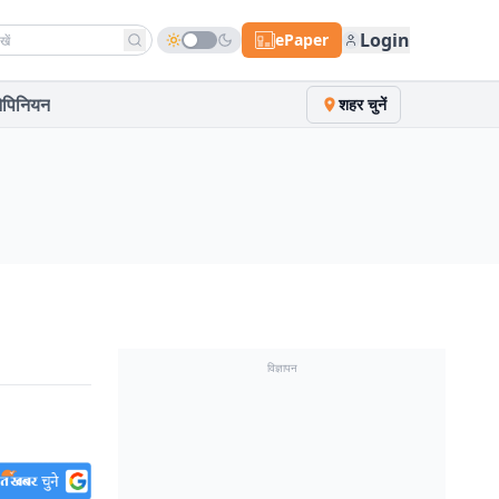
h news
Login
ePaper
पिनियन
शहर चुनें
विज्ञापन