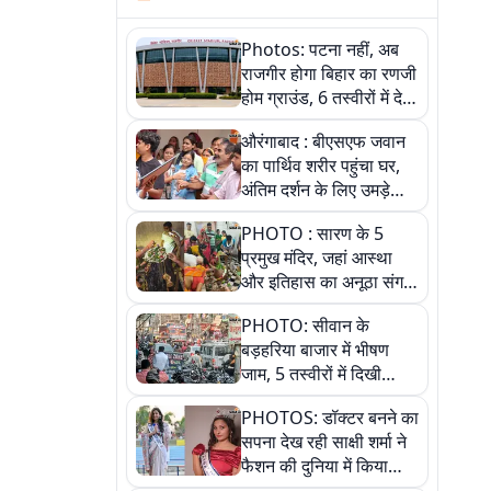
Photos: पटना नहीं, अब
राजगीर होगा बिहार का रणजी
होम ग्राउंड, 6 तस्वीरों में देखें
नए स्टेडियम की पूरी कहानी
औरंगाबाद : बीएसएफ जवान
का पार्थिव शरीर पहुंचा घर,
अंतिम दर्शन के लिए उमड़े
लोग
PHOTO : सारण के 5
प्रमुख मंदिर, जहां आस्था
और इतिहास का अनूठा संगम,
तस्वीरों में जानिए
PHOTO: सीवान के
बड़हरिया बाजार में भीषण
जाम, 5 तस्वीरों में दिखी
अव्यवस्था
PHOTOS: डॉक्टर बनने का
सपना देख रही साक्षी शर्मा ने
फैशन की दुनिया में किया
कमाल,जानिए बेगूसराय की