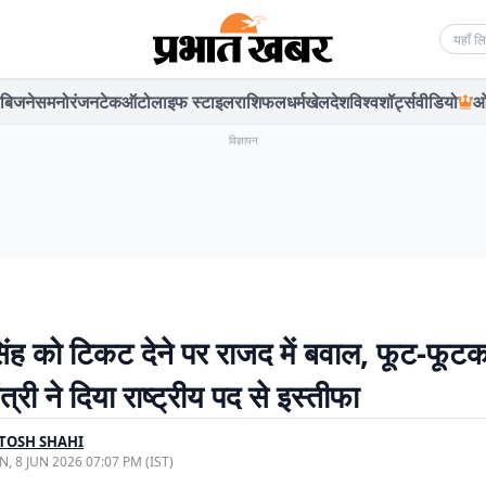
Searc
बिजनेस
मनोरंजन
टेक
ऑटो
लाइफ स्टाइल
राशिफल
धर्म
खेल
देश
विश्व
शॉर्ट्स
वीडियो
ओ
विज्ञापन
िंह को टिकट देने पर राजद में बवाल, फूट-फूटक
 मंत्री ने दिया राष्ट्रीय पद से इस्तीफा
TOSH SHAHI
, 8 JUN 2026 07:07 PM (IST)