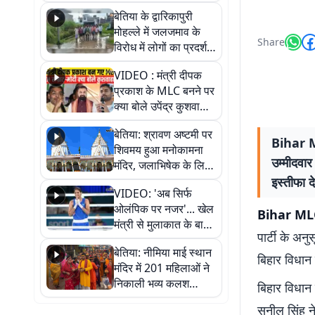
पुल
बेतिया के द्वारिकापुरी
मोहल्ले में जलजमाव के
Share
विरोध में लोगों का प्रदर्शन,
स्थायी समाधान की मांग
VIDEO : मंत्री दीपक
प्रकाश के MLC बनने पर
क्या बोले उपेंद्र कुशवाहा,
सुनिए
बेतिया: श्रावण अष्टमी पर
Bihar ML
शिवमय हुआ मनोकामना
उम्मीदवार 
मंदिर, जलाभिषेक के लिए
लगी लंबी कतारें
इस्तीफा दे
VIDEO: 'अब सिर्फ
ओलंपिक पर नजर'... खेल
Bihar ML
मंत्री से मुलाकात के बाद
पार्टी के अन
जैसमीन लंबोरिया का बड़ा
बेतिया: नीमिया माई स्थान
बयान
बिहार विधान 
मंदिर में 201 महिलाओं ने
निकाली भव्य कलश
बिहार विधान 
शोभायात्रा, शिवलिंग
सुनील सिंह न
प्राण-प्रतिष्ठा महोत्सव