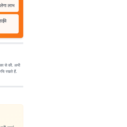
िलेगा लाभ
हाईवे
िका से की. अभी
चि रखते हैं.