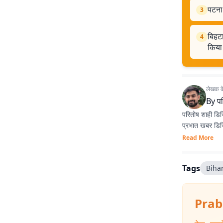
पटना 
3
बिहटा
4
किया
लेखक के 
By
प
परितोष शाही डिज
प्रभात खबर डिजि
Read More
Tags
Bihar
Prab