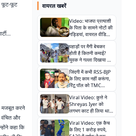
े फूट-फूट
वायरल खबरें
Video: भाजपा प्रत्याशी
के पिता के सामने नोटों की
ार्टी…
गड्डियां, वायरल वीडियो
से राजनीति में उबाल,
पहाड़ों पर मैगी बेचकर
अजित महतो बोले- TMC
होती है कितनी कमाई?
की गंदी चाल
युवक ने गल्ला दिखाया तो
नौकरी वालों के खड़े हो गए
जिंदगी में कभी RSS-BJP
कान
के लिए काम नहीं करूंगा,
रिंटू पॉल को TMC
ऑफिस में ले जाकर पीटा,
Viral Video: कुत्ते ने
Video वायरल
Shreyas Iyer को
को मजबूत करने
लगभग काट ही लिया था,
, वंचित और
न्यूजीलैंड सीरीज से पहले
Viral Video: एक कैच
बाल-बाल बचे
्होंने कहा कि
के लिए 1 करोड़ रुपये,