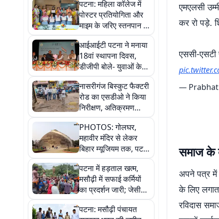
पटना: महिला कॉलेज में
एमएलसी उम्मी
पोस्टर प्रतियोगिता और
कर रो पड़े. श
माइम के जरिए स्तनपान के
प्रति किया जागरूक
आईआईटी पटना ने मनाया
एससी-एसटी प्
18वां स्थापना दिवस,
डीजीपी बोले- युवाओं के
pic.twitte
कंधों पर देश के भविष्य की
नासरीगंज बिस्कुट फैक्टरी
— Prabhat
जिम्मेदारी
रोड का एसडीओ ने किया
निरीक्षण, अतिक्रमण
हटाने का दिया निर्देश
PHOTOS: गोलघर,
महावीर मंदिर से लेकर
बिहार म्यूजियम तक, पटना
समाज के 
में घूमने के लिए ये हैं 5
पटना में हड़ताल खत्म,
बेस्ट ऑप्शंस
अपने पत्र मे
मसौढ़ी में सफाई कर्मियों
के लिए लगात
का प्रदर्शन जारी; जेसीबी
पर चढ़ीं महिलाएं, बाहरी
रविदास समाज 
पटना: मसौढ़ी पंचायत
मजदूरों को लौटाया