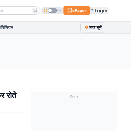
h news
Login
ePaper
पिनियन
शहर चुनें
र रोते
विज्ञापन