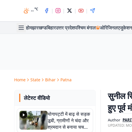
°C
|
|
|
|
--
होम
झारखण्ड
बिहार
उत्तर प्रदेश
पश्चिम बंगाल
ओरिजिनल
एजुकेशन
Home
State
Bihar
Patna
सुनील स
लेटेस्ट वीडियो
हुए पूर्व
योगापट्टी में बाढ़ से सड़क
डूबी, ग्रामीणों ने चंदा और
Author
PARI
UPDATED:
MON
श्रमदान से बनाया चचरी