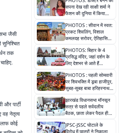
PHOTOS: डॉक्टर बनने का
सपना देख रही साक्षी शर्मा ने
फैशन की दुनिया में किया
कमाल,जानिए बेगूसराय की
PHOTOS : सीवान में स्वत:
बेटी ने कैसे दी अपने सपनों
प्रकट शिवलिंग, विशाल
को उड़ान
यसभा जैसी
कमलदह सरोवर, ऐतिहासिक
 सुनिश्चित
महेंद्रनाथ मंदिर और घंटाघर
PHOTOS: बिहार के 4
की कहानी, तस्वीरों में देखिए
र्थन तक
प्रसिद्ध मंदिर, जहां दर्शन के
 चाहिए.
लिए देशभर से आते हैं
श्रद्धालु, जानिए इनकी
PHOTOS : पहली सोमवारी
खासियत
पर शिवभक्ति में डूबा हाजीपुर,
सुबह-सुबह बाबा हरिहरनाथ
मंदिर पहुंचे तेजस्वी, 10
झारखंड विधानसभा मॉनसून
तस्वीरों में देखें नजारा
वी और पार्टी
सत्र से पहले सर्वदलीय
बैठक, छाता लेकर पैदल ही
 वह नेतृत्व
सत्ता पक्ष की मीटिंग में पहुंचे
 खिलाफ कोई
JPSC-JSSC घोटाले के
सीएम, देखें तस्वीरें
विरोध में छात्रों ने निकाला
 दायित्व को