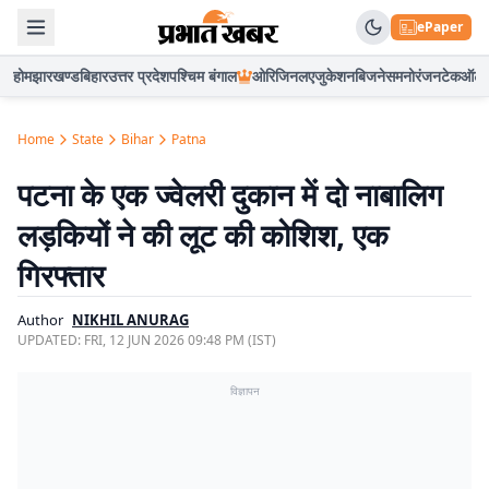
ePaper
होम
झारखण्ड
बिहार
उत्तर प्रदेश
पश्चिम बंगाल
ओरिजिनल
एजुकेशन
बिजनेस
मनोरंजन
टेक
ऑटो
Home
State
Bihar
Patna
पटना के एक ज्वेलरी दुकान में दो नाबालिग
लड़कियों ने की लूट की कोशिश, एक
गिरफ्तार
Author
NIKHIL ANURAG
UPDATED:
FRI, 12 JUN 2026 09:48 PM (IST)
विज्ञापन