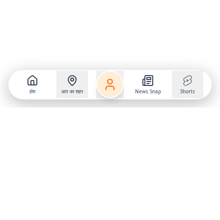
होम
आप का शहर
News Snap
Shorts
Follow us on
X
Download Mobile App