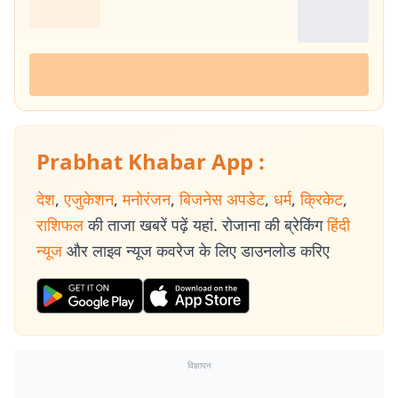
Prabhat Khabar App :
देश
,
एजुकेशन
,
मनोरंजन
,
बिजनेस अपडेट
,
धर्म
,
क्रिकेट
,
राशिफल
की ताजा खबरें पढ़ें यहां. रोजाना की ब्रेकिंग
हिंदी
न्यूज
और लाइव न्यूज कवरेज के लिए डाउनलोड करिए
विज्ञापन