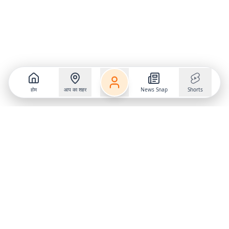
होम
आप का शहर
News Snap
Shorts
Follow us on
X
Download Mobile App