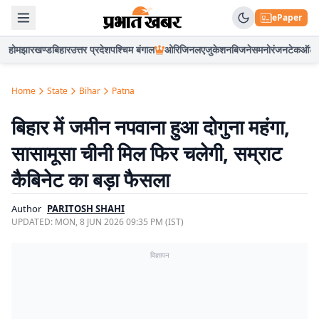
ePaper
होम
झारखण्ड
बिहार
उत्तर प्रदेश
पश्चिम बंगाल
ओरिजिनल
एजुकेशन
बिजनेस
मनोरंजन
टेक
ऑटो
Home
State
Bihar
Patna
बिहार में जमीन नपवाना हुआ दोगुना महंगा,
सासामूसा चीनी मिल फिर चलेगी, सम्राट
कैबिनेट का बड़ा फैसला
Author
PARITOSH SHAHI
UPDATED:
MON, 8 JUN 2026 09:35 PM (IST)
विज्ञापन