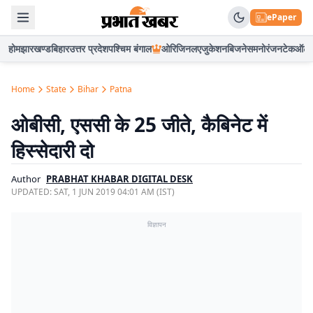
ePaper
होम
झारखण्ड
बिहार
उत्तर प्रदेश
पश्चिम बंगाल
ओरिजिनल
एजुकेशन
बिजनेस
मनोरंजन
टेक
ऑटो
Home
State
Bihar
Patna
ओबीसी, एससी के 25 जीते, कैबिनेट में
हिस्सेदारी दो
Author
PRABHAT KHABAR DIGITAL DESK
UPDATED:
SAT, 1 JUN 2019 04:01 AM (IST)
विज्ञापन