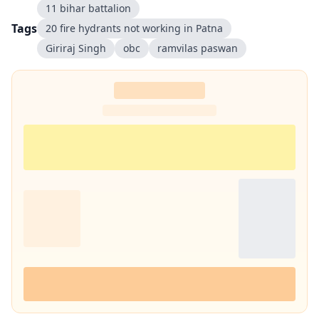
11 bihar battalion
Tags
20 fire hydrants not working in Patna
Giriraj Singh
obc
ramvilas paswan