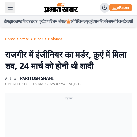
ePaper
होम
झारखण्ड
बिहार
उत्तर प्रदेश
पश्चिम बंगाल
ओरिजिनल
एजुकेशन
बिजनेस
मनोरंजन
टेक
ऑटो
Home
State
Bihar
Nalanda
राजगीर में इंजीनियर का मर्डर, कुएं में मिला
शव, 24 मार्च को होनी थी शादी
Author
PARITOSH SHAHI
UPDATED:
TUE, 18 MAR 2025 03:54 PM (IST)
विज्ञापन