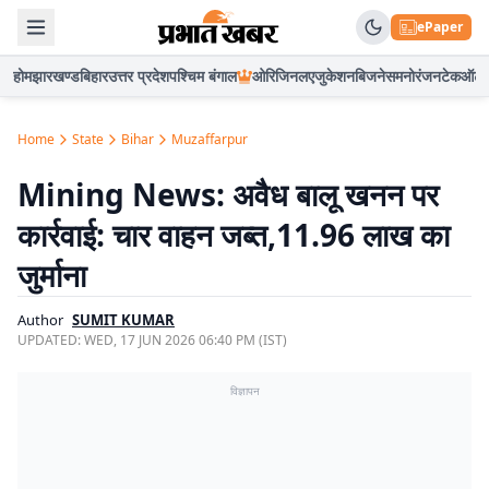
ePaper
होम
झारखण्ड
बिहार
उत्तर प्रदेश
पश्चिम बंगाल
ओरिजिनल
एजुकेशन
बिजनेस
मनोरंजन
टेक
ऑटो
Home
State
Bihar
Muzaffarpur
Mining News: अवैध बालू खनन पर
कार्रवाई: चार वाहन जब्त,11.96 लाख का
जुर्माना
Author
SUMIT KUMAR
UPDATED:
WED, 17 JUN 2026 06:40 PM (IST)
विज्ञापन