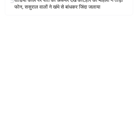
5
वीडियो कॉल पर पति का अफेयर देख कटिहार की महिला ने तोड़ा
फोन, ससुराल वालों ने खंभे से बांधकर जिंदा जलाया