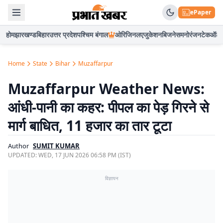
ePaper
होम
झारखण्ड
बिहार
उत्तर प्रदेश
पश्चिम बंगाल
ओरिजिनल
एजुकेशन
बिजनेस
मनोरंजन
टेक
ऑटो
Home
State
Bihar
Muzaffarpur
Muzaffarpur Weather News:
आंधी-पानी का कहर: पीपल का पेड़ गिरने से
मार्ग बाधित, 11 हजार का तार टूटा
Author
SUMIT KUMAR
UPDATED:
WED, 17 JUN 2026 06:58 PM (IST)
विज्ञापन