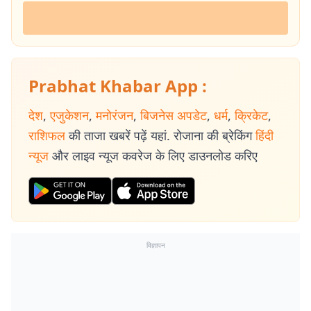
Prabhat Khabar App :
देश
,
एजुकेशन
,
मनोरंजन
,
बिजनेस अपडेट
,
धर्म
,
क्रिकेट
,
राशिफल
की ताजा खबरें पढ़ें यहां. रोजाना की ब्रेकिंग
हिंदी
न्यूज
और लाइव न्यूज कवरेज के लिए डाउनलोड करिए
विज्ञापन