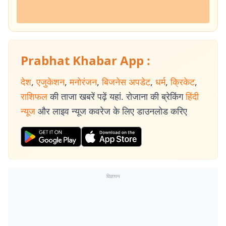
Prabhat Khabar App :
देश
,
एजुकेशन
,
मनोरंजन
,
बिजनेस अपडेट
,
धर्म
,
क्रिकेट
,
राशिफल
की ताजा खबरें पढ़ें यहां. रोजाना की ब्रेकिंग
हिंदी
न्यूज
और लाइव न्यूज कवरेज के लिए डाउनलोड करिए
विज्ञापन