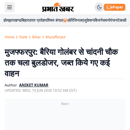
ePaper
होम
झारखण्ड
बिहार
उत्तर प्रदेश
पश्चिम बंगाल
ओरिजिनल
एजुकेशन
बिजनेस
मनोरंजन
टेक
ऑटो
Home
State
Bihar
Muzaffarpur
मुजफ्फरपुर: बैरिया गोलंबर से चांदनी चौक
तक चला बुलडोजर, जब्त किये गए कई
वाहन
Author
ANIKET KUMAR
UPDATED:
WED, 10 JUN 2026 10:52 AM (IST)
विज्ञापन