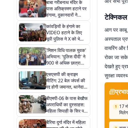
और सभी पूरी त
बाबा गरीबनाथ मंदिर के
पास अतिक्रमण हटाने पर
हंगामा, दुकानदारों ने
टेक्निकल 
प्रशासनिक टीम को घेरा
कांवड़ियों के हंगामे का
आग पर काबू प
VIDEO हटाने के लिए
अस्पताल प्रश
यूपी पुलिस ने X को भेजा
नोटिस, जानिए पूरा मामला
वायरिंग और 
'मिशन विधि पालक युवक'
अभियान: 'पुलिस दीदी' ने
रोका जा सके.
900 से अधिक छात्राओं
देखते हुए प्
को सिखाया सुरक्षा का पाठ
एसएसपी की क्राइम
सुरक्षा व्यवस
मीटिंग: 22 बेल जंपर्स की
रद्द होगी जमानत, थानेदारों
प्रभा
को कड़ा अल्टीमेटम
बीएमपी-06 के पास बेखौफ
अपराधियों का दुस्साहस:
17 मॉ
1
महिला सिपाही के सिर पर
मिलेग
पिस्टल सटाकर सोने की
बैरिया दुर्गा मंदिर में महिला
चेन लूटी, फायरिंग कर