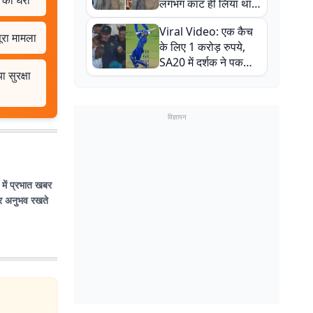
 को घेरा
लगभग काट ही लिया था,
न्यूजीलैंड सीरीज से पहले
Viral Video: एक कैच
बाल-बाल बचे
ूरा मामला
के लिए 1 करोड़ रुपये,
SA20 में दर्शक ने पकड़ा
 सुरक्षा
एक हाथ से गजब का कैच
विज्ञापन
 में प्रभात खबर
 और अनुभव रखते