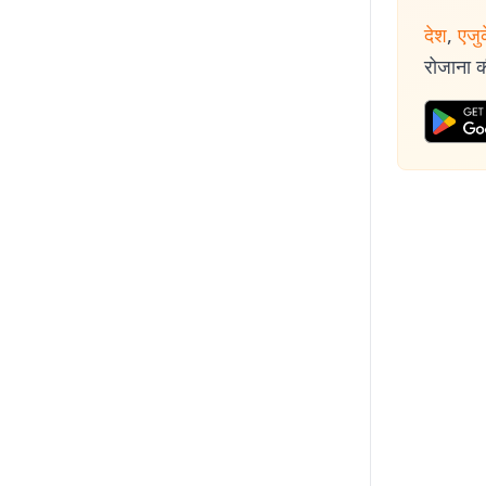
देश
,
एजु
रोजाना की