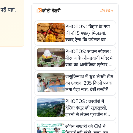
ढ़ें यहां.
फोटो गैलरी
और देखें
PHOTOS : बिहार के गया
जी की 5 मशहूर मिठाइयां,
स्वाद ऐसा कि पर्यटक घर ले
जाना नहीं भूलते, तस्वीरों में
PHOTOS: सावन स्पेशल :
देखें
मीरगंज के औघड़दानी मंदिर में
बाबा का अलौकिक श्रृंगार,
तस्वीरों में देखें महादेव के कई
बासुकिनाथ में फूड सेफ्टी टीम
मनमोहक स्वरूप
का एक्शन, 205 किलो फंगस
लगा पेड़ा नष्ट, देखें तस्वीरें
PHOTOS : तस्वीरों में
देखिए कैमूर की खूबसूरती,
झरनों से लेकर प्राचीन मंदिरों
तक प्रकृति और आस्था का
ओपेन सफारी को CM ने
अद्भुत संगम
दिखाई हरी झंडी, कहा- हम