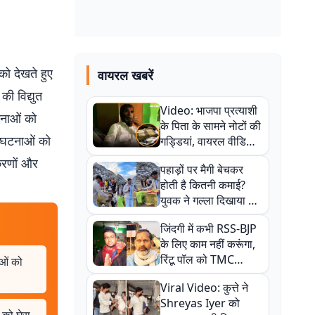
को देखते हुए
वायरल खबरें
की विद्युत
Video: भाजपा प्रत्याशी
टनाओं को
के पिता के सामने नोटों की
ी घटनाओं को
गड्डियां, वायरल वीडियो
से राजनीति में उबाल,
करणों और
पहाड़ों पर मैगी बेचकर
अजित महतो बोले- TMC
होती है कितनी कमाई?
की गंदी चाल
युवक ने गल्ला दिखाया तो
नौकरी वालों के खड़े हो गए
जिंदगी में कभी RSS-BJP
कान
के लिए काम नहीं करूंगा,
रिंटू पॉल को TMC
ाओं को
ऑफिस में ले जाकर पीटा,
Viral Video: कुत्ते ने
Video वायरल
Shreyas Iyer को