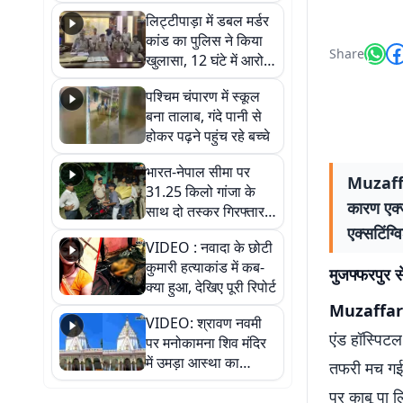
हुआ भव्य श्रृंगार
लिट्टीपाड़ा में डबल मर्डर
कांड का पुलिस ने किया
Share
खुलासा, 12 घंटे में आरोपी
गिरफ्तार
पश्चिम चंपारण में स्कूल
बना तालाब, गंदे पानी से
होकर पढ़ने पहुंच रहे बच्चे
भारत-नेपाल सीमा पर
Muzaffar
31.25 किलो गांजा के
कारण एक्
साथ दो तस्कर गिरफ्तार,
नेपाली नंबर की बाइक
एक्सटिंग्
VIDEO : नवादा के छोटी
जब्त
कुमारी हत्याकांड में कब-
मुजफ्फरपुर से
क्या हुआ, देखिए पूरी रिपोर्ट
Muzaffa
VIDEO: श्रावण नवमी
एंड हॉस्पिट
पर मनोकामना शिव मंदिर
में उमड़ा आस्था का
तफरी मच गई.
सैलाब, हर-हर महादेव के
पर काबू पा ल
जयघोष से गूंजा परिसर