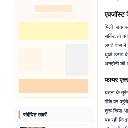
एक्जॉस्ट
मिली जानकारी
सर्किट हो गय
लपटें पास म
धुआं उठता देख
अनहोनी की आ
फायर एक्स
घटना के तुरं
मौके पर पहुंच
शुरू किया औ
संबंधित खबरें
यह रही कि इस