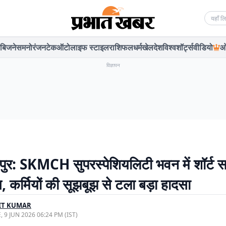
Searc
बिजनेस
मनोरंजन
टेक
ऑटो
लाइफ स्टाइल
राशिफल
धर्म
खेल
देश
विश्व
शॉर्ट्स
वीडियो
ओ
विज्ञापन
पुर: SKMCH सुपरस्पेशियलिटी भवन में शॉर्ट सर
 कर्मियों की सूझबूझ से टला बड़ा हादसा
IT KUMAR
, 9 JUN 2026 06:24 PM (IST)