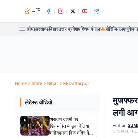
°C
|
|
|
|
--
होम
झारखण्ड
बिहार
उत्तर प्रदेश
पश्चिम बंगाल
ओरिजिनल
एजुकेशन
Home
State
Bihar
Muzaffarpur
मुजफ्फर
लेटेस्ट वीडियो
लगी आग,
श्रावण दशमी पर
शिवभक्ति में डूबा बेतिया,
Author
SUM
UPDATED:
TUE
मनोकामना शिव मंदिर में