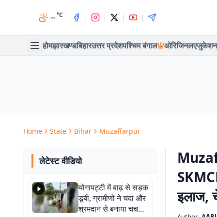
°C
|
|
|
|
--
होम
झारखण्ड
बिहार
उत्तर प्रदेश
पश्चिम बंगाल
ओरिजिनल
एजुकेशन
Home
State
Bihar
Muzaffarpur
Muzaf
लेटेस्ट वीडियो
SKMCH म
योगापट्टी में बाढ़ से सड़क
इलाज, च
डूबी, ग्रामीणों ने चंदा और
श्रमदान से बनाया चचरी
Author
AAR