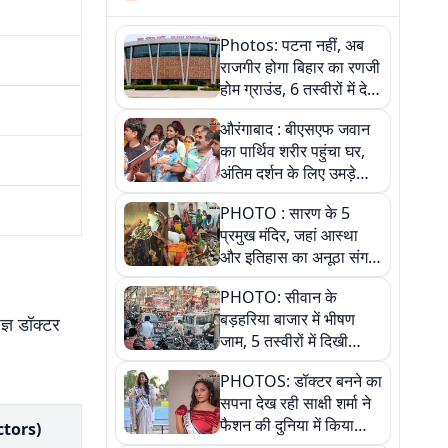
Photos: पटना नहीं, अब
राजगीर होगा बिहार का रणजी
होम ग्राउंड, 6 तस्वीरों में देखें
नए स्टेडियम की पूरी कहानी
औरंगाबाद : बीएसएफ जवान
का पार्थिव शरीर पहुंचा घर,
अंतिम दर्शन के लिए उमड़े
लोग
PHOTO : सारण के 5
प्रमुख मंदिर, जहां आस्था
और इतिहास का अनूठा संगम,
तस्वीरों में जानिए
PHOTO: सीवान के
बड़हरिया बाजार में भीषण
ज्ञ डॉक्टर
जाम, 5 तस्वीरों में दिखी
अव्यवस्था
PHOTOS: डॉक्टर बनने का
सपना देख रही साक्षी शर्मा ने
फैशन की दुनिया में किया
ctors)
कमाल,जानिए बेगूसराय की