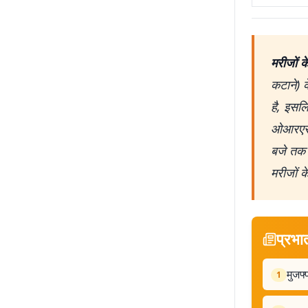
मरीजों 
कटाने) क
है, इसल
ओआरएस 
बजे तक 
मरीजों क
प्रभा
मुजफ्
1