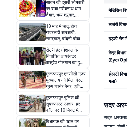
सावन की दूसरी सोमवारी
पर बाबा गरीबनाथ धाम
मेडिसिन व
तैयार, भव्य श्रृंगार,
जगमगाती सजावट,
सर्जरी वि
19 माह में चालू होगा
कांवरियों के लिए विशेष
गोबरसही आरओबी,
इंतजाम और सजा बाजार
रामदयालु-चांदनी चौक
हड्डी रोग
होगा सिक्स लेन, इमली
रोटरी इंटरनेशनल के
चौक- मिठनपुरा टू लेन
नेत्र विभाग
निर्वाचित डायरेक्टर
(Eye/Op
वासुदेव गोलयान का हुआ
भव्य स्वागत
मुजफ्फरपुर एनसीसी ग्रुप
ईएनटी विभ
मुख्यालय को मिला बेस्ट
गला)
ग्रुप गवर्नर बैनर, एडीजी
ने की सराहना
मुजफ्फरपुर पुलिस की
सदर अस्प
सुपरफास्ट रफ्तार, हर
कॉल पर 10 मिनट में
हाजिर हो रही डायल 112
सदर अस्पताल
विधायक की पहल पर
जाएगा. दोनों