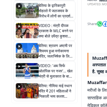
पुल
UPDATED:
MON
बेतिया के द्वारिकापुरी
मोहल्ले में जलजमाव के
विरोध में लोगों का प्रदर्शन,
स्थायी समाधान की मांग
Share
VIDEO : मंत्री दीपक
प्रकाश के MLC बनने पर
क्या बोले उपेंद्र कुशवाहा,
सुनिए
बेतिया: श्रावण अष्टमी पर
शिवमय हुआ मनोकामना
मंदिर, जलाभिषेक के लिए
Muzaff
लगी लंबी कतारें
अस्पताल 
VIDEO: 'अब सिर्फ
ओलंपिक पर नजर'... खेल
है. सुबह 
मंत्री से मुलाकात के बाद
जैसमीन लंबोरिया का बड़ा
Muzaffar
बेतिया: नीमिया माई स्थान
बयान
मरीजों के लि
मंदिर में 201 महिलाओं ने
निकाली भव्य कलश
साप्ताहिक अ
शोभायात्रा, शिवलिंग
मेडिकल कॉले
प्राण-प्रतिष्ठा महोत्सव