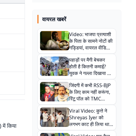
वायरल खबरें
Video: भाजपा प्रत्याशी
के पिता के सामने नोटों की
गड्डियां, वायरल वीडियो
से राजनीति में उबाल,
पहाड़ों पर मैगी बेचकर
अजित महतो बोले- TMC
होती है कितनी कमाई?
की गंदी चाल
युवक ने गल्ला दिखाया तो
नौकरी वालों के खड़े हो गए
जिंदगी में कभी RSS-BJP
कान
के लिए काम नहीं करूंगा,
रिंटू पॉल को TMC
ऑफिस में ले जाकर पीटा,
Viral Video: कुत्ते ने
Video वायरल
Shreyas Iyer को
लगभग काट ही लिया था,
में किया
न्यूजीलैंड सीरीज से पहले