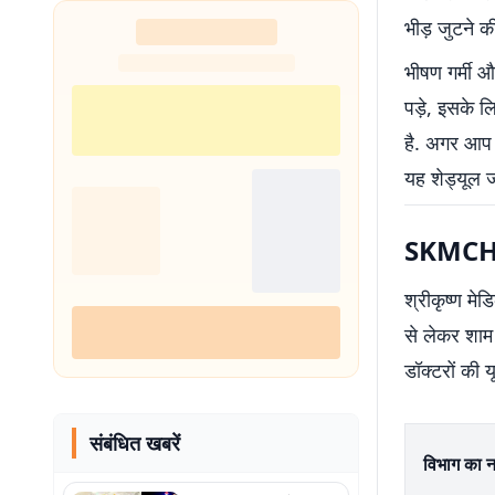
शुरू
भीड़ जुटने क
भीषण गर्मी 
पड़े, इसके ल
है. अगर आप स
यह शेड्यूल 
SKMCH मु
श्रीकृष्ण म
से लेकर शाम 
डॉक्टरों की य
संबंधित खबरें
विभाग का