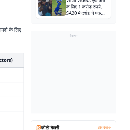
Viral Video: एक कैच
बाल-बाल बचे
के लिए 1 करोड़ रुपये,
SA20 में दर्शक ने पकड़ा
एक हाथ से गजब का कैच
ामर्श के लिए
विज्ञापन
ctors)
फोटो गैलरी
और देखें