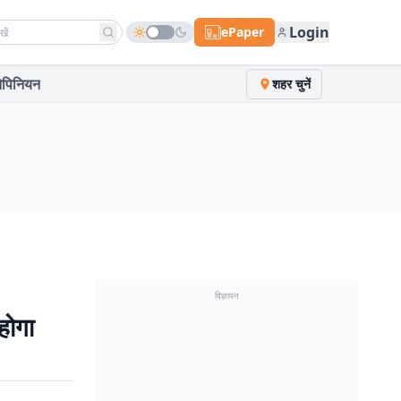
h news
Login
ePaper
पिनियन
शहर चुनें
विज्ञापन
होगा