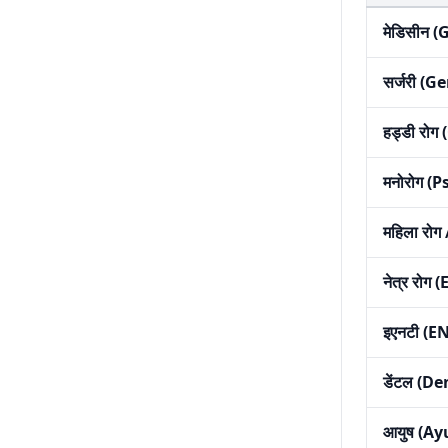
मेडिसीन 
सर्जरी (
हड्डी रो
मनोरोग (
महिला रोग
नेत्र रोग 
इएनटी (E
डेंटल (De
आयुष (Ay