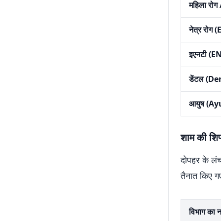
महिला रोग
नेत्र रोग 
इएनटी (E
डेंटल (De
आयुष (Ay
शाम की शिफ
दोपहर के लंच 
तैनात किए गए 
विभाग का