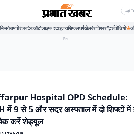
Searc
बिजनेस
मनोरंजन
टेक
ऑटो
लाइफ स्टाइल
राशिफल
धर्म
खेल
देश
विश्व
शॉर्ट्स
वीडियो
ओ
विज्ञापन
farpur Hospital OPD Schedule:
ें 9 से 5 और सदर अस्पताल में दो शिफ्टों में 
ेक करें शेड्यूल
UNI THAKUR