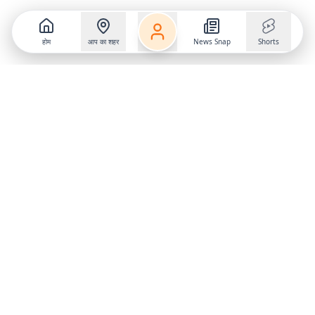
होम
आप का शहर
News Snap
Shorts
Follow us on
X
Download Mobile App
State
›
Jharkhand
›
Hindi News
Gumla News
Bihar News
Dumka News