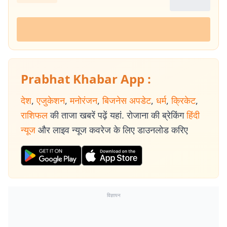
Prabhat Khabar App :
देश
,
एजुकेशन
,
मनोरंजन
,
बिजनेस अपडेट
,
धर्म
,
क्रिकेट
,
राशिफल
की ताजा खबरें पढ़ें यहां. रोजाना की ब्रेकिंग
हिंदी
न्यूज
और लाइव न्यूज कवरेज के लिए डाउनलोड करिए
विज्ञापन