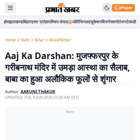
ePaper
होम
झारखण्ड
बिहार
उत्तर प्रदेश
पश्चिम बंगाल
ओरिजिनल
एजुकेशन
बिजनेस
मनोरंजन
टेक
ऑटो
Home
State
Bihar
Muzaffarpur
Aaj Ka Darshan: मुजफ्फरपुर के
गरीबनाथ मंदिर में उमड़ा आस्था का सैलाब,
बाबा का हुआ अलौकिक फूलों से शृंगार
Author
AARUNI THAKUR
UPDATED:
TUE, 9 JUN 2026 07:30 AM (IST)
विज्ञापन