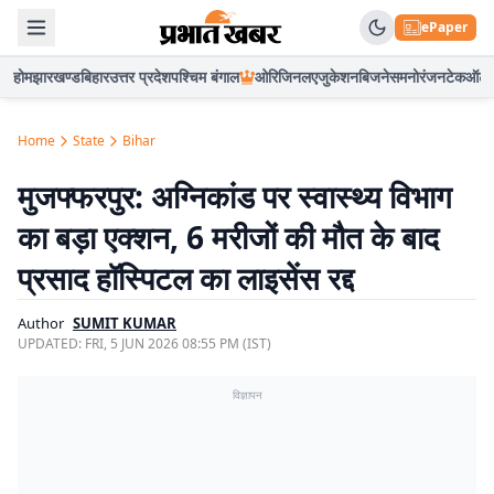
ePaper
होम
झारखण्ड
बिहार
उत्तर प्रदेश
पश्चिम बंगाल
ओरिजिनल
एजुकेशन
बिजनेस
मनोरंजन
टेक
ऑटो
Home
State
Bihar
मुजफ्फरपुर: अग्निकांड पर स्वास्थ्य विभाग
का बड़ा एक्शन, 6 मरीजों की मौत के बाद
प्रसाद हॉस्पिटल का लाइसेंस रद्द
Author
SUMIT KUMAR
UPDATED:
FRI, 5 JUN 2026 08:55 PM (IST)
विज्ञापन