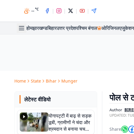
°C
|
|
|
|
--
होम
झारखण्ड
बिहार
उत्तर प्रदेश
पश्चिम बंगाल
ओरिजिनल
एजुकेशन
Home
State
Bihar
Munger
पोल से 
लेटेस्ट वीडियो
Author
BIR
योगापट्टी में बाढ़ से सड़क
UPDATED:
TUE
डूबी, ग्रामीणों ने चंदा और
श्रमदान से बनाया चचरी
Share