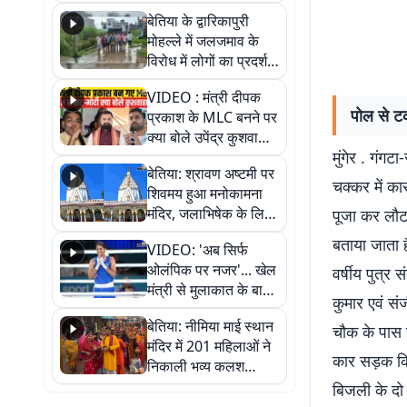
पुल
बेतिया के द्वारिकापुरी
मोहल्ले में जलजमाव के
विरोध में लोगों का प्रदर्शन,
स्थायी समाधान की मांग
VIDEO : मंत्री दीपक
पोल से ट
प्रकाश के MLC बनने पर
क्या बोले उपेंद्र कुशवाहा,
मुंगेर . गंगट
सुनिए
बेतिया: श्रावण अष्टमी पर
चक्कर में क
शिवमय हुआ मनोकामना
मंदिर, जलाभिषेक के लिए
पूजा कर लौट
लगी लंबी कतारें
बताया जाता ह
VIDEO: 'अब सिर्फ
ओलंपिक पर नजर'... खेल
वर्षीय पुत्र 
मंत्री से मुलाकात के बाद
कुमार एवं सं
जैसमीन लंबोरिया का बड़ा
बेतिया: नीमिया माई स्थान
बयान
चौक के पास 
मंदिर में 201 महिलाओं ने
कार सड़क किन
निकाली भव्य कलश
शोभायात्रा, शिवलिंग
बिजली के दो 
प्राण-प्रतिष्ठा महोत्सव