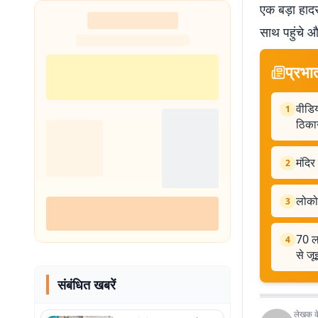
एक बड़ा हादस
शुरू
साथ पहुंचे और
प्रभा
वीडि
1
ठिका
मंदिर
2
लोको 
3
70 ल
4
से जू
संबंधित खबरें
लेखक के 