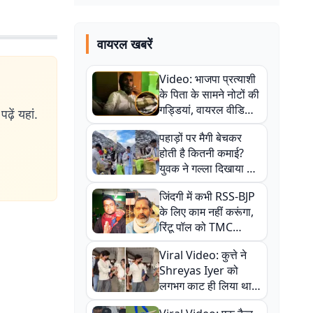
वायरल खबरें
Video: भाजपा प्रत्याशी
के पिता के सामने नोटों की
गड्डियां, वायरल वीडियो
ढ़ें यहां.
से राजनीति में उबाल,
पहाड़ों पर मैगी बेचकर
अजित महतो बोले- TMC
होती है कितनी कमाई?
की गंदी चाल
युवक ने गल्ला दिखाया तो
नौकरी वालों के खड़े हो गए
जिंदगी में कभी RSS-BJP
कान
के लिए काम नहीं करूंगा,
रिंटू पॉल को TMC
ऑफिस में ले जाकर पीटा,
Viral Video: कुत्ते ने
Video वायरल
Shreyas Iyer को
लगभग काट ही लिया था,
न्यूजीलैंड सीरीज से पहले