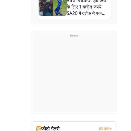
Viral Video: एक कैच
बाल-बाल बचे
के लिए 1 करोड़ रुपये,
SA20 में दर्शक ने पकड़ा
एक हाथ से गजब का कैच
विज्ञापन
फोटो गैलरी
और देखें