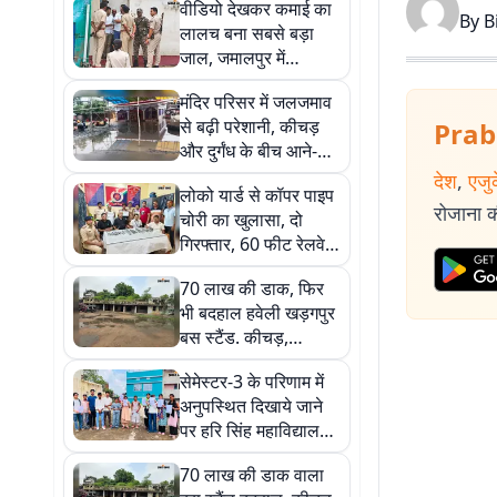
वीडियो देखकर कमाई का
By
B
लालच बना सबसे बड़ा
जाल, जमालपुर में
जॉलीवुड कंपनी के चार
मंदिर परिसर में जलजमाव
ठिकानों पर ED का एक्शन
से बढ़ी परेशानी, कीचड़
Prab
और दुर्गंध के बीच आने-
जाने को मजबूर श्रद्धालु
देश
,
एजु
लोको यार्ड से कॉपर पाइप
रोजाना की
चोरी का खुलासा, दो
गिरफ्तार, 60 फीट रेलवे
संपत्ति बरामद
70 लाख की डाक, फिर
भी बदहाल हवेली खड़गपुर
बस स्टैंड. कीचड़,
जलजमाव और जर्जर भवन
सेमेस्टर-3 के परिणाम में
से जूझ रहे यात्री
अनुपस्थित दिखाये जाने
पर हरि सिंह महाविद्यालय
के छात्रों का प्रदर्शन
70 लाख की डाक वाला