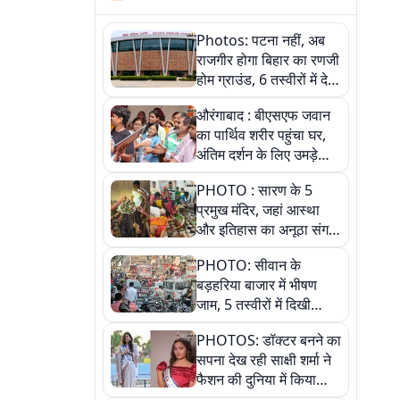
Photos: पटना नहीं, अब
राजगीर होगा बिहार का रणजी
होम ग्राउंड, 6 तस्वीरों में देखें
नए स्टेडियम की पूरी कहानी
औरंगाबाद : बीएसएफ जवान
का पार्थिव शरीर पहुंचा घर,
अंतिम दर्शन के लिए उमड़े
लोग
PHOTO : सारण के 5
प्रमुख मंदिर, जहां आस्था
और इतिहास का अनूठा संगम,
तस्वीरों में जानिए
PHOTO: सीवान के
बड़हरिया बाजार में भीषण
जाम, 5 तस्वीरों में दिखी
अव्यवस्था
PHOTOS: डॉक्टर बनने का
सपना देख रही साक्षी शर्मा ने
फैशन की दुनिया में किया
कमाल,जानिए बेगूसराय की