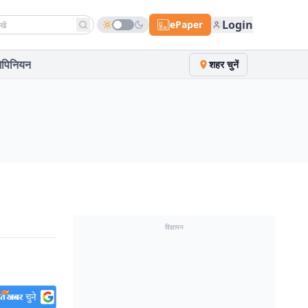
h news
Login
ePaper
पिनियन
शहर चुनें
विज्ञापन