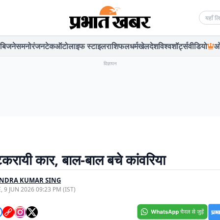
Searc
बिजनेस
मनोरंजन
टेक
ऑटो
लाइफ स्टाइल
राशिफल
धर्म
खेल
देश
विश्व
शॉर्ट्स
वीडियो
ओ
विज्ञापन
टकरायी कार, बाल-बाल बचे कांवरिया
ENDRA KUMAR SING
, 9 JUN 2026 09:23 PM (IST)