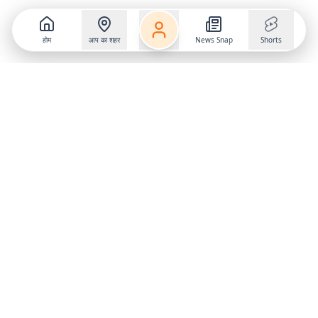
होम
आप का शहर
News Snap
Shorts
Follow us on
X
Download Mobile App
State
›
Jharkhand
›
Hindi News
Gumla News
Bihar News
Dumka News