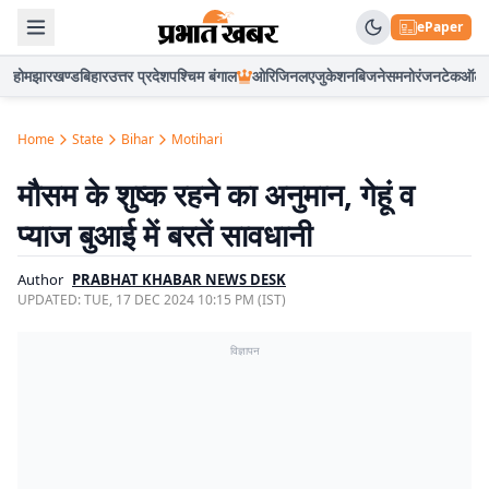
ePaper
होम
झारखण्ड
बिहार
उत्तर प्रदेश
पश्चिम बंगाल
ओरिजिनल
एजुकेशन
बिजनेस
मनोरंजन
टेक
ऑटो
Home
State
Bihar
Motihari
मौसम के शुष्क रहने का अनुमान, गेहूं व
प्याज बुआई में बरतें सावधानी
Author
PRABHAT KHABAR NEWS DESK
UPDATED:
TUE, 17 DEC 2024 10:15 PM (IST)
विज्ञापन