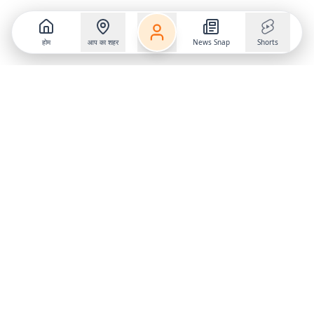
होम
आप का शहर
News Snap
Shorts
Follow us on
X
Download Mobile App
State
›
Jharkhand
›
Hindi News
Gumla News
Bihar News
Dumka News