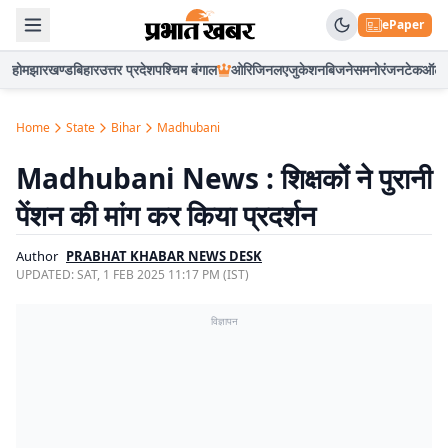
ePaper
होम
झारखण्ड
बिहार
उत्तर प्रदेश
पश्चिम बंगाल
ओरिजिनल
एजुकेशन
बिजनेस
मनोरंजन
टेक
ऑटो
Home
State
Bihar
Madhubani
Madhubani News : शिक्षकों ने पुरानी
पेंशन की मांग कर किया प्रदर्शन
Author
PRABHAT KHABAR NEWS DESK
UPDATED:
SAT, 1 FEB 2025 11:17 PM (IST)
विज्ञापन