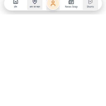
होम
आप का शहर
News Snap
Shorts
Follow us on
X
Download Mobile App
State
›
Jharkhand
›
Hindi News
Gumla News
Bihar News
Dumka News
Delhi News
Ranchi News