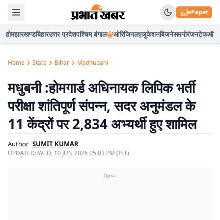
ePaper
होम
झारखण्ड
बिहार
उत्तर प्रदेश
पश्चिम बंगाल
ओरिजिनल
एजुकेशन
बिजनेस
मनोरंजन
टेक
ऑटो
Home
State
Bihar
Madhubani
मधुबनी :होमगार्ड अधिनायक लिपिक भर्ती
परीक्षा शांतिपूर्ण संपन्न, सदर अनुमंडल के
11 केंद्रों पर 2,834 अभ्यर्थी हुए शामिल
Author
SUMIT KUMAR
UPDATED:
WED, 10 JUN 2026 05:03 PM (IST)
विज्ञापन