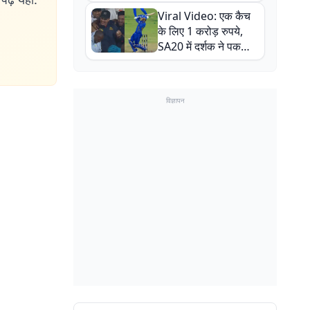
न्यूजीलैंड सीरीज से पहले
Viral Video: एक कैच
बाल-बाल बचे
के लिए 1 करोड़ रुपये,
SA20 में दर्शक ने पकड़ा
एक हाथ से गजब का कैच
विज्ञापन