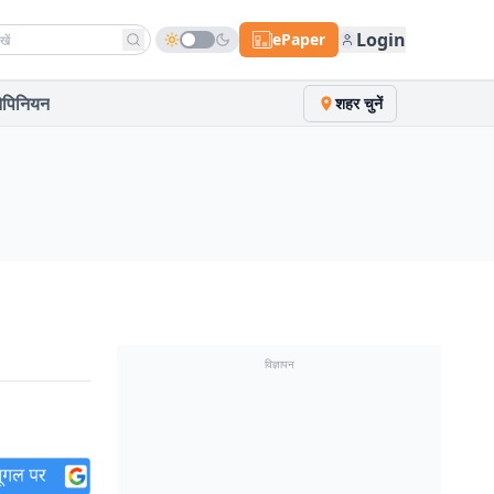
h news
Login
ePaper
पिनियन
शहर चुनें
विज्ञापन