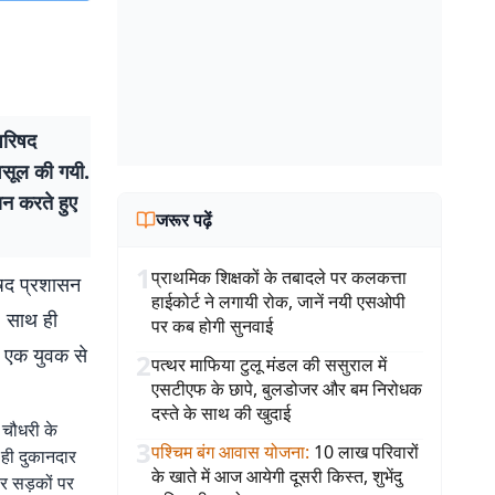
परिषद
 वसूल की गयी.
ान करते हुए
जरूर पढ़ें
1
प्राथमिक शिक्षकों के तबादले पर कलकत्ता
िषद प्रशासन
हाईकोर्ट ने लगायी रोक, जानें नयी एसओपी
ी. साथ ही
पर कब होगी सुनवाई
ए एक युवक से
2
पत्थर माफिया टुलू मंडल की ससुराल में
एसटीएफ के छापे, बुलडोजर और बम निरोधक
दस्ते के साथ की खुदाई
चौधरी के
3
पश्चिम बंग आवास योजना
:
10 लाख परिवारों
े ही दुकानदार
के खाते में आज आयेगी दूसरी किस्त, शुभेंदु
पर सड़कों पर