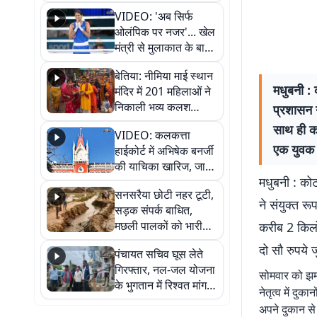
लगी लंबी कतारें
VIDEO: 'अब सिर्फ
ओलंपिक पर नजर'... खेल
मंत्री से मुलाकात के बाद
जैसमीन लंबोरिया का बड़ा
बेतिया: नीमिया माई स्थान
बयान
मधुबनी :
मंदिर में 201 महिलाओं ने
निकाली भव्य कलश
प्रशासन न
शोभायात्रा, शिवलिंग
साथ ही कर
VIDEO: कलकत्ता
प्राण-प्रतिष्ठा महोत्सव
एक युवक 
हाईकोर्ट में अभिषेक बनर्जी
शुरू
की याचिका खारिज, जानें
मधुबनी : को
क्या है पूरा मामला
सनसरैया छोटी नहर टूटी,
ने संयुक्त र
सड़क संपर्क बाधित,
मछली पालकों को भारी
करीब 2 किलो 
नुकसान
दो सौ रुपये ज
पंचायत सचिव घूस लेते
गिरफ्तार, नल-जल योजना
सोमवार को झम
के भुगतान में रिश्वत मांगना
नेतृत्व में दुक
पड़ा भारी
अपने दुकान से