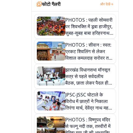
फोटो गैलरी
और देखें
PHOTOS : पहली सोमवारी
पर शिवभक्ति में डूबा हाजीपुर,
सुबह-सुबह बाबा हरिहरनाथ
मंदिर पहुंचे तेजस्वी, 10
PHOTOS : सीवान : स्वत:
तस्वीरों में देखें नजारा
प्रकट शिवलिंग से लेकर
विशाल कमलदाह सरोवर तक,
10 तस्वीरों में देखें ऐतिहासिक
झारखंड विधानसभा मॉनसून
महेंद्रनाथ मंदिर और घंटाघर
सत्र से पहले सर्वदलीय
की गाथा
बैठक, छाता लेकर पैदल ही
सत्ता पक्ष की मीटिंग में पहुंचे
JPSC-JSSC घोटाले के
सीएम, देखें तस्वीरें
विरोध में छात्रों ने निकाला
तिरंगा मार्च, देवेंद्र नाथ महतो
ने किया जल ग्रहण, देखें
PHOTOS : विष्णुपद मंदिर
तस्वीरें
से फल्गु नदी तक, तस्वीरों में
देखिए गया जी की आध्यात्मिक