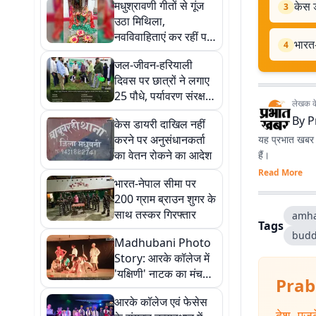
मधुश्रावणी गीतों से गूंज
केस 
3
उठा मिथिला,
नवविवाहिताएं कर रहीं पति
भारत-
4
की लंबी उम्र की कामना
जल-जीवन-हरियाली
दिवस पर छात्रों ने लगाए
25 पौधे, पर्यावरण संरक्षण
लेखक के 
का लिया संकल्प
By
P
केस डायरी दाखिल नहीं
करने पर अनुसंधानकर्ता
यह प्रभात खबर क
का वेतन रोकने का आदेश
हैं।
Read More
भारत-नेपाल सीमा पर
200 ग्राम ब्राउन शुगर के
साथ तस्कर गिरफ्तार
amha
Tags
budd
Madhubani Photo
Story: आरके कॉलेज में
'यक्षिणी' नाटक का मंचन,
Prab
तस्वीरों में देखें पूरा
आरके कॉलेज एवं फेसेस
कार्यक्रम
देश
,
एजु