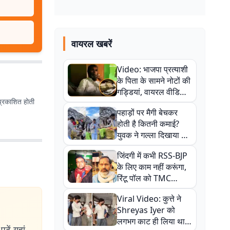
वायरल खबरें
Video: भाजपा प्रत्याशी
के पिता के सामने नोटों की
गड्डियां, वायरल वीडियो
प्रकाशित होती
से राजनीति में उबाल,
पहाड़ों पर मैगी बेचकर
अजित महतो बोले- TMC
होती है कितनी कमाई?
की गंदी चाल
युवक ने गल्ला दिखाया तो
नौकरी वालों के खड़े हो गए
जिंदगी में कभी RSS-BJP
कान
के लिए काम नहीं करूंगा,
रिंटू पॉल को TMC
ऑफिस में ले जाकर पीटा,
Viral Video: कुत्ते ने
Video वायरल
Shreyas Iyer को
लगभग काट ही लिया था,
ढ़ें यहां.