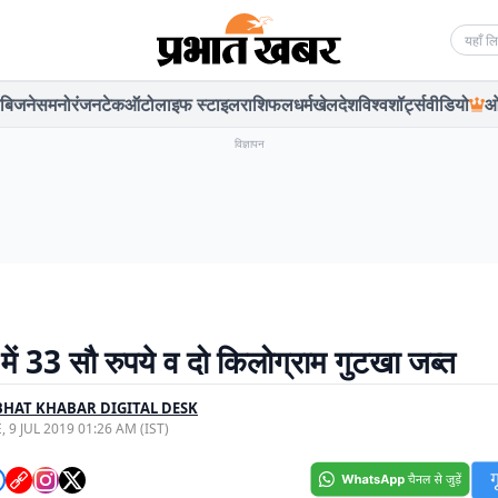
Searc
बिजनेस
मनोरंजन
टेक
ऑटो
लाइफ स्टाइल
राशिफल
धर्म
खेल
देश
विश्व
शॉर्ट्स
वीडियो
ओ
विज्ञापन
 में 33 सौ रुपये व दो किलोग्राम गुटखा जब्त
HAT KHABAR DIGITAL DESK
, 9 JUL 2019 01:26 AM (IST)