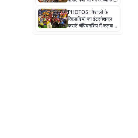
पहचान
PHOTOS : वैशाली के
खिलाड़ियों का इंटरनेशनल
कराटे चैंपियनशिप में जलवा,
जीते 9 पदक, पांच तस्वीर से
देखिए पूरा खेल