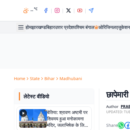
°C
|
|
|
|
--
होम
झारखण्ड
बिहार
उत्तर प्रदेश
पश्चिम बंगाल
ओरिजिनल
एजुकेशन
Home
State
Bihar
Madhubani
छापेमारी
लेटेस्ट वीडियो
Author
PRAB
बेतिया: श्रावण अष्टमी पर
UPDATED:
TUE
शिवमय हुआ मनोकामना
मंदिर, जलाभिषेक के लिए
Share