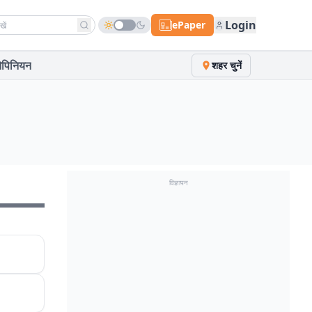
h news
Login
ePaper
पिनियन
शहर चुनें
विज्ञापन