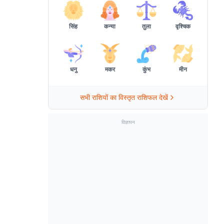
सिंह
कन्या
तुला
वृश्चिक
धनु
मकर
कुंभ
मीन
सभी राशियों का विस्तृत राशिफल देखें
विज्ञापन