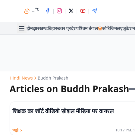
°C
|
|
|
|
--
होम
झारखण्ड
बिहार
उत्तर प्रदेश
पश्चिम बंगाल
ओरिजिनल
एजुकेशन
Hindi News
Buddh Prakash
Articles on Buddh Prakash
शिक्षक का शाॅर्ट वीडियो सोशल मीडिया पर वायरल
>
जमुई
10:17 PM. 1