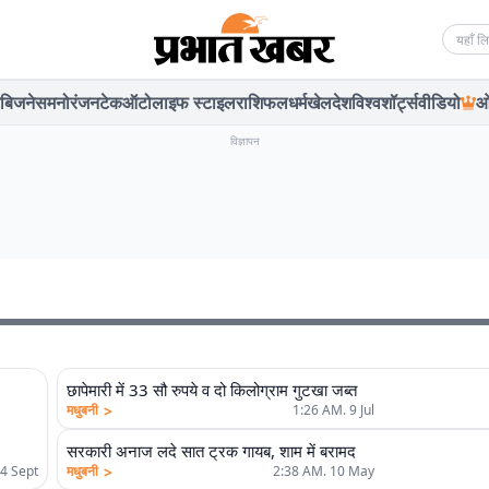
Searc
बिजनेस
मनोरंजन
टेक
ऑटो
लाइफ स्टाइल
राशिफल
धर्म
खेल
देश
विश्व
शॉर्ट्स
वीडियो
ओ
विज्ञापन
छापेमारी में 33 सौ रुपये व दो किलोग्राम गुटखा जब्त
>
मधुबनी
1:26 AM. 9 Jul
सरकारी अनाज लदे सात ट्रक गायब, शाम में बरामद
>
4 Sept
मधुबनी
2:38 AM. 10 May