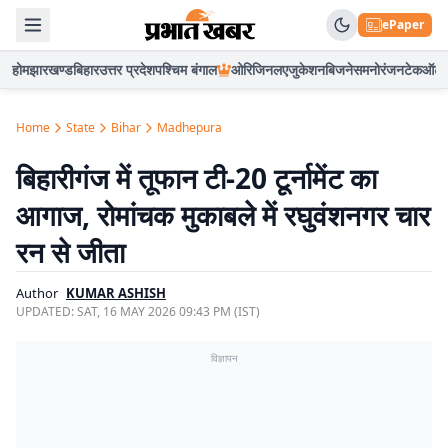
ePaper
होम
झारखण्ड
बिहार
उत्तर प्रदेश
पश्चिम बंगाल
ओरिजिनल
एजुकेशन
बिजनेस
मनोरंजन
टेक
ऑटो
Home
State
Bihar
Madhepura
बिहारीगंज में तूफान टी-20 टूर्नामेंट का
आगाज, रोमांचक मुकाबले में रघुवंशनगर चार
रन से जीता
Author
KUMAR ASHISH
UPDATED:
SAT, 16 MAY 2026 09:43 PM (IST)
विज्ञापन