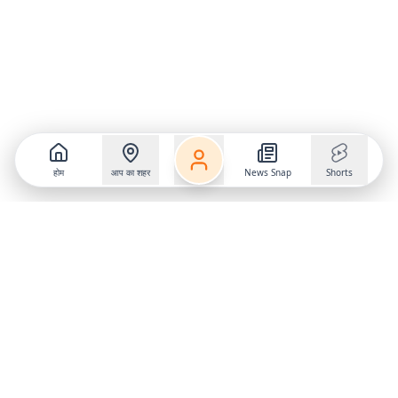
होम
आप का शहर
News Snap
Shorts
Follow us on
X
Download Mobile App