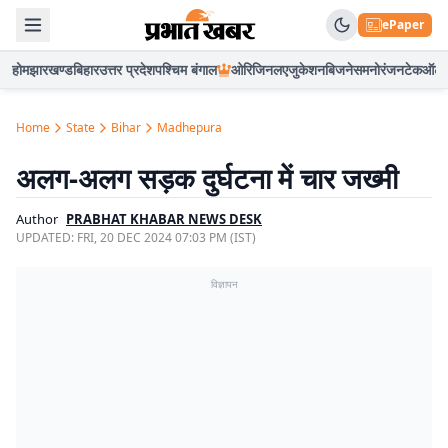
ePaper
होम
झारखण्ड
बिहार
उत्तर प्रदेश
पश्चिम बंगाल
ओरिजिनल
एजुकेशन
बिजनेस
मनोरंजन
टेक
ऑटो
Home
State
Bihar
Madhepura
अलग-अलग सड़क दुर्घटना में चार जख्मी
Author
PRABHAT KHABAR NEWS DESK
UPDATED:
FRI, 20 DEC 2024 07:03 PM (IST)
विज्ञापन