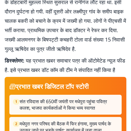
के डोहटबारी मुहल्ला स्थित सुसराल से रानीगंज लौट रहा था. इसी
दौरान दुर्घटना हो गयी. वहीं दूसरी ओर लक्ष्मीपुर गांव के समीप बाइक
चालक बकरी को बचाने के क्रम में जख्मी हो गया. लोगों ने पीएचसी में
भर्ती कराया. प्राथमिक उपचार के बाद डॉक्टर ने रेफर कर दिया.
जख्मी आलमनगर के बिषपट्टी कचहरी टोला वार्ड संख्या 15 निवासी
गुल्लू ऋषिदेव का पुत्र जीतो ऋषिदेव है.
डिस्क्लेमर:
यह प्रभात खबर समाचार पत्र की ऑटोमेटेड न्यूज फीड
है. इसे प्रभात खबर डॉट कॉम की टीम ने संपादित नहीं किया है
प्रभात खबर डिजिटल टॉप स्टोरी
संत रविदास की 650वीं जयंती पर मधेपुरा पहुंचा पवित्र
1
कलश, भाजपा कार्यकर्ताओं ने किया भव्य स्वागत
मधेपुरा नगर परिषद की बैठक में फिर हंगामा, मुख्य पार्षद के
2
उठकर जाने पर भड़के पार्षद; कार्यालय में जड़ा ताला