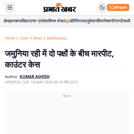
ePaper
होम
झारखण्ड
बिहार
उत्तर प्रदेश
पश्चिम बंगाल
ओरिजिनल
एजुकेशन
बिजनेस
मनोरंजन
टेक
ऑटो
Home
State
Bihar
Madhepura
जमुनिया रही में दो पक्षों के बीच मारपीट,
काउंटर केस
Author
KUMAR ASHISH
UPDATED:
SAT, 16 MAY 2026 06:18 PM (IST)
विज्ञापन