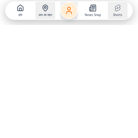
होम
आप का शहर
News Snap
Shorts
Follow us on
X
Download Mobile App
State
›
Jharkhand
›
Hindi News
Gumla News
Bihar News
Dumka News