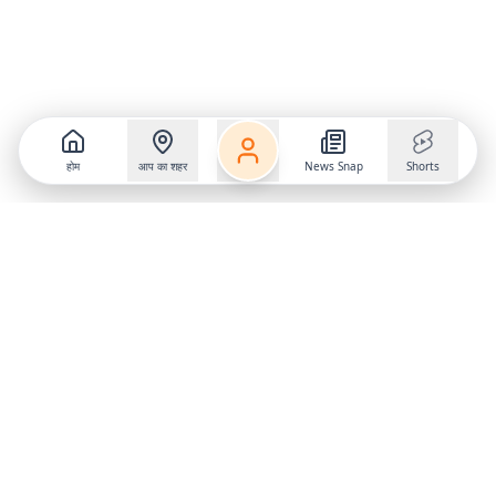
होम
आप का शहर
News Snap
Shorts
Follow us on
X
Download Mobile App