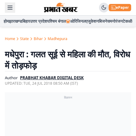
ePaper
होम
झारखण्ड
बिहार
उत्तर प्रदेश
पश्चिम बंगाल
ओरिजिनल
एजुकेशन
बिजनेस
मनोरंजन
टेक
ऑटो
Home
State
Bihar
Madhepura
मधेपुरा : गलत सूई से महिला की मौत, विरोध
में तोड़फोड़
Author
PRABHAT KHABAR DIGITAL DESK
UPDATED:
TUE, 24 JUL 2018 08:50 AM (IST)
विज्ञापन