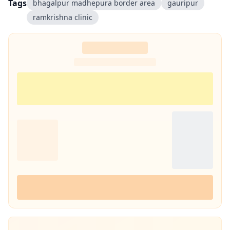
Tags
bhagalpur madhepura border area
gauripur
ramkrishna clinic