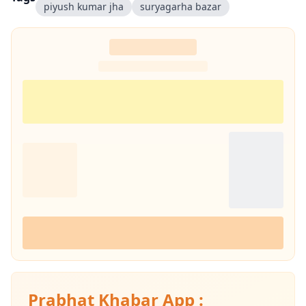
piyush kumar jha
suryagarha bazar
Prabhat Khabar App :