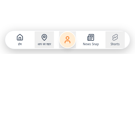
होम
आप का शहर
News Snap
Shorts
Follow us on
X
Download Mobile App