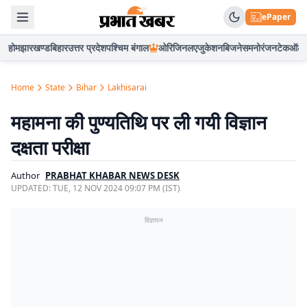
ePaper
होम
झारखण्ड
बिहार
उत्तर प्रदेश
पश्चिम बंगाल
ओरिजिनल
एजुकेशन
बिजनेस
मनोरंजन
टेक
ऑटो
Home
State
Bihar
Lakhisarai
महामना की पुण्यतिथि पर ली गयी विज्ञान
दक्षता परीक्षा
Author
PRABHAT KHABAR NEWS DESK
UPDATED:
TUE, 12 NOV 2024 09:07 PM (IST)
विज्ञापन