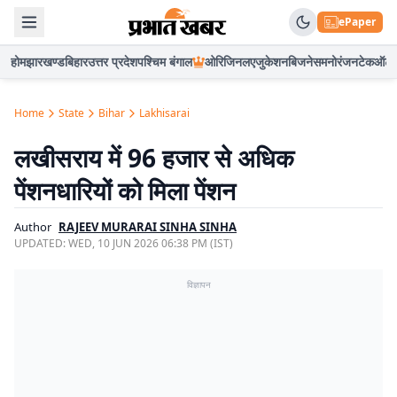
ePaper
होम
झारखण्ड
बिहार
उत्तर प्रदेश
पश्चिम बंगाल
ओरिजिनल
एजुकेशन
बिजनेस
मनोरंजन
टेक
ऑटो
Home
State
Bihar
Lakhisarai
लखीसराय में 96 हजार से अधिक
पेंशनधारियों को मिला पेंशन
Author
RAJEEV MURARAI SINHA SINHA
UPDATED:
WED, 10 JUN 2026 06:38 PM (IST)
विज्ञापन