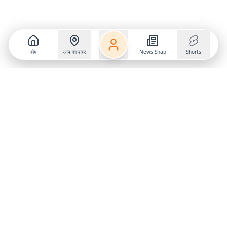
होम
आप का शहर
News Snap
Shorts
Follow us on
X
Download Mobile App
State
›
Jharkhand
›