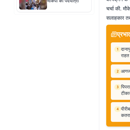
भाकपा की पदयात्रा
चर्चा की. म
सलाहकार तथा 
प्रभा
दानाप
1
राहत
आगजनी
2
पिपरा
3
टीक
पीरीब
4
कतरा