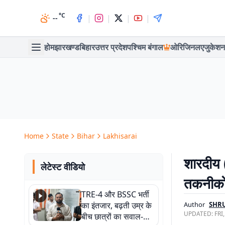
°C
|
|
|
|
--
होम
झारखण्ड
बिहार
उत्तर प्रदेश
पश्चिम बंगाल
ओरिजिनल
एजुकेशन
Home
State
Bihar
Lakhisarai
शारदीय 
लेटेस्ट वीडियो
तकनीकों
TRE-4 और BSSC भर्ती
का इंतजार, बढ़ती उम्र के
Author
SHR
UPDATED:
FRI
बीच छात्रों का सवाल-