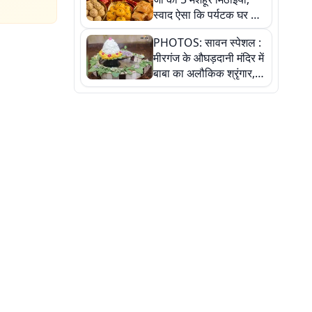
स्वाद ऐसा कि पर्यटक घर ले
जाना नहीं भूलते, तस्वीरों में
PHOTOS: सावन स्पेशल :
देखें
मीरगंज के औघड़दानी मंदिर में
बाबा का अलौकिक श्रृंगार,
तस्वीरों में देखें महादेव के कई
मनमोहक स्वरूप