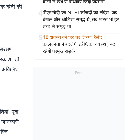
वालों ने खंभे से बांधकर जिंदा जलाया
ुनिक खेती की
4
पीएम मोदी का NCPI सांसदों को संदेश- जब
बंगाल और ओडिशा समृद्ध थे, तब भारत भी हर
तरह से समृद्ध था
5
10 अगस्त को ‘हर घर तिरंगा’ रैली
:
कोलकाता में बदलेगी ट्रैफिक व्यवस्था, बंद
ंरक्षण
रहेंगी प्रमुख सड़कें
प्रकाश, डॉ.
री अखिलेश
विज्ञापन
ियों, मृदा
ृत जानकारी
क्ति