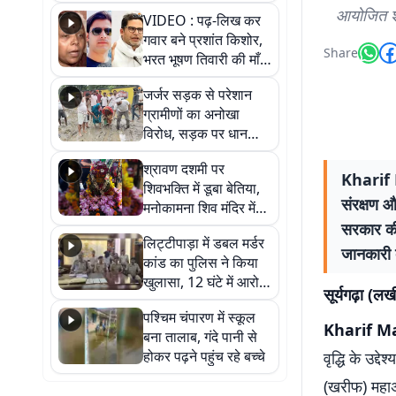
आखिर कब आएगी बहाली?
आयोजित शा
VIDEO : पढ़-लिख कर
देखें वीडियो
गवार बने प्रशांत किशोर,
Share
भरत भूषण तिवारी की माँ ने
कहा नहीं थी उम्मीद, बेटा
जर्जर सड़क से परेशान
था तो किसी को बोलने की
ग्रामीणों का अनोखा
नहीं थी हिम्मत
विरोध, सड़क पर धान
रोपकर और खाद डालकर
श्रावण दशमी पर
जताया आक्रोश
Kharif 
शिवभक्ति में डूबा बेतिया,
संरक्षण औ
मनोकामना शिव मंदिर में
हुआ भव्य श्रृंगार
सरकार की 
लिट्टीपाड़ा में डबल मर्डर
जानकारी 
कांड का पुलिस ने किया
खुलासा, 12 घंटे में आरोपी
सूर्यगढ़ा (लख
गिरफ्तार
पश्चिम चंपारण में स्कूल
Kharif M
बना तालाब, गंदे पानी से
होकर पढ़ने पहुंच रहे बच्चे
वृद्धि के उद्
(खरीफ) महाअ