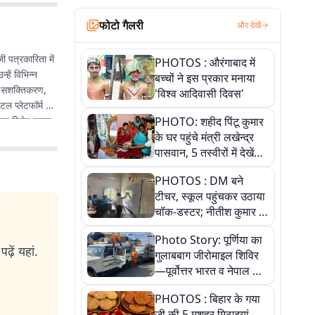
फोटो गैलरी
और देखें
 पत्रकारिता में
PHOTOS : औरंगाबाद में
्हें विभिन्न
बच्चों ने इस प्रकार मनाया
ला सशक्तिकरण,
'विश्व आदिवासी दिवस'
ल प्लेटफॉर्म के
उनका विशेष लगाव
PHOTO: शहीद पिंटू कुमार
 का माध्यम बन
के घर पहुंचे मंत्री लखेन्द्र
पासवान, 5 तस्वीरों में देखें
उस भावुक पल की पूरी
PHOTOS : DM बने
कहानी
टीचर, स्कूल पहुंचकर उठाया
चॉक-डस्टर; नीतीश कुमार के
इस चहेते अधिकारी को
Photo Story: पूर्णिया का
जानिए
ढ़ें यहां.
गुलाबबाग जीरोमाइल शिविर
—पूर्वोत्तर भारत व नेपाल के
कांवरियों का प्रमुख सेवा धाम
PHOTOS : बिहार के गया
जी की 5 मशहूर मिठाइयां,