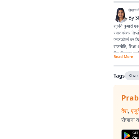
लेखक के 
By
S
श्रुति कुमारी ए
स्नातकोत्तर डिप्ल
प्लाटफॉर्म्स पर
राजनीति, शिक्षा
लिए स्क्रिप्ट र
Read More
है और वे मानती 
सकती है।
Tags
Khar
Prab
देश
,
एजु
रोजाना की