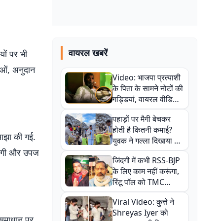
वायरल खबरें
यों पर भी
ाओं, अनुदान
Video: भाजपा प्रत्याशी
के पिता के सामने नोटों की
गड्डियां, वायरल वीडियो
से राजनीति में उबाल,
पहाड़ों पर मैगी बेचकर
अजित महतो बोले- TMC
होती है कितनी कमाई?
की गंदी चाल
साझा की गई.
युवक ने गल्ला दिखाया तो
नौकरी वालों के खड़े हो गए
 होगी और उपज
जिंदगी में कभी RSS-BJP
कान
के लिए काम नहीं करूंगा,
रिंटू पॉल को TMC
ऑफिस में ले जाकर पीटा,
Viral Video: कुत्ते ने
Video वायरल
Shreyas Iyer को
े समाधान पर