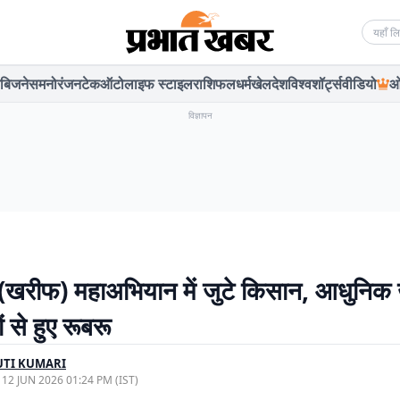
Searc
बिजनेस
मनोरंजन
टेक
ऑटो
लाइफ स्टाइल
राशिफल
धर्म
खेल
देश
विश्व
शॉर्ट्स
वीडियो
ओ
विज्ञापन
(खरीफ) महाअभियान में जुटे किसान, आधुनिक 
 से हुए रूबरू
UTI KUMARI
, 12 JUN 2026 01:24 PM (IST)