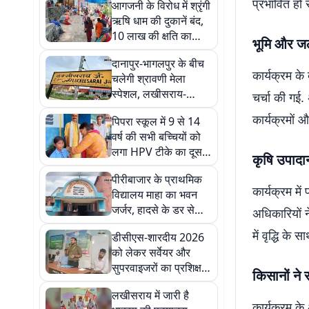
प्रभावित हो 
आगजनी के विरोध में श्रृंगी
ऋषि धाम की दुकानें बंद,
10 लाख की क्षति का
भूमि और जल 
अनुमान
दानापुर-भागलपुर के बीच
कार्यक्रम के
चलेगी श्रावणी मेला
स्पेशल, लखीसराय-
चर्चा की गई.
किऊल के यात्रियों को
कार्यक्रमों 
पिपरा स्कूल में 9 से 14
मिलेगी राहत
वर्ष की सभी बच्चियों को
लगा HPV टीके का दूसरा
कृषि उपादा
डोज, शत-प्रतिशत
पीरीबाजार के प्राथमिक
टीकाकरण
कार्यक्रम म
विद्यालय माहा का भवन
जर्जर, हादसे के डर से
अधिकारियों 
बच्चों को स्कूल भेजने में
में वृद्धि के
डीसीएस-शारदीय 2026
कतरा रहे अभिभावक
को लेकर सर्वेयर और
सुपरवाइजरों का प्रशिक्षण,
किसानों ने 
समय पर सर्वे पूरा करने का
लखीसराय में जारी है
निर्देश
कार्यक्रम के