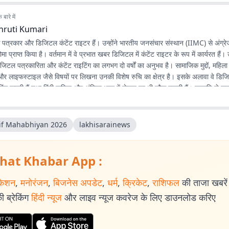
बारे में
hruti Kumari
क पत्रकार और डिजिटल कंटेंट राइटर हैं। उन्होंने भारतीय जनसंचार संस्थान (IIMC) से अंग्रेजी
ोमा प्राप्त किया है। वर्तमान में वे प्रभात खबर डिजिटल में कंटेंट राइटर के रूप में कार्यरत हैं। उन
 डिजिटल पत्रकारिता और कंटेंट राइटिंग का लगभग दो वर्षों का अनुभव है। सामाजिक मुद्दों, महि
 और लाइफस्टाइल जैसे विषयों पर लिखना उनकी विशेष रुचि का क्षेत्र है। इसके अलावा वे डिजिट
ाइटिंग करती हैं तथा हिंदी कविता और अंगिका भाषा में लेखन का भी शौक रखती हैं। प्रकृति से 
हैं कि संवेदनशील, तथ्यपरक और जनसरोकार से जुड़ी पत्रकारिता समाज में सकारात्मक बदलाव
if Mahabhiyan 2026
lakhisarainews
hat Khabar App :
केशन
,
मनोरंजन
,
बिजनेस अपडेट
,
धर्म
,
क्रिकेट
,
राशिफल
की ताजा खबरें प
 ब्रेकिंग
हिंदी न्यूज
और लाइव न्यूज कवरेज के लिए डाउनलोड करिए