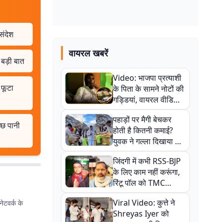
संदेश
वायरल खबरें
बड़ी बात
Video: भाजपा प्रत्याशी
 फूटा
के पिता के सामने नोटों की
गड्डियां, वायरल वीडियो
से राजनीति में उबाल,
पहाड़ों पर मैगी बेचकर
अजित महतो बोले- TMC
्छ पानी
होती है कितनी कमाई?
की गंदी चाल
युवक ने गल्ला दिखाया तो
नौकरी वालों के खड़े हो गए
जिंदगी में कभी RSS-BJP
कान
के लिए काम नहीं करूंगा,
रिंटू पॉल को TMC
ऑफिस में ले जाकर पीटा,
Viral Video: कुत्ते ने
ेटवर्क के
Video वायरल
Shreyas Iyer को