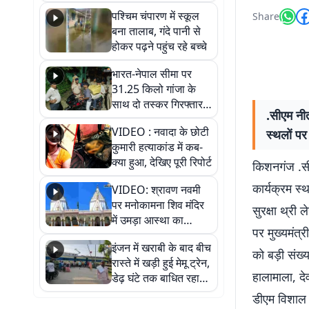
गिरफ्तार
पश्चिम चंपारण में स्कूल
Share
बना तालाब, गंदे पानी से
होकर पढ़ने पहुंच रहे बच्चे
भारत-नेपाल सीमा पर
31.25 किलो गांजा के
साथ दो तस्कर गिरफ्तार,
.सीएम नीत
नेपाली नंबर की बाइक
VIDEO : नवादा के छोटी
स्थलों पर
जब्त
कुमारी हत्याकांड में कब-
क्या हुआ, देखिए पूरी रिपोर्ट
किशनगंज .सीए
कार्यक्रम स्
VIDEO: श्रावण नवमी
पर मनोकामना शिव मंदिर
सुरक्षा थ्री 
में उमड़ा आस्था का
पर मुख्यमंत्र
सैलाब, हर-हर महादेव के
इंजन में खराबी के बाद बीच
जयघोष से गूंजा परिसर
को बड़ी संख्
रास्ते में खड़ी हुई मेमू ट्रेन,
हालामाला, दे
डेढ़ घंटे तक बाधित रहा
आवागमन
डीएम विशाल 