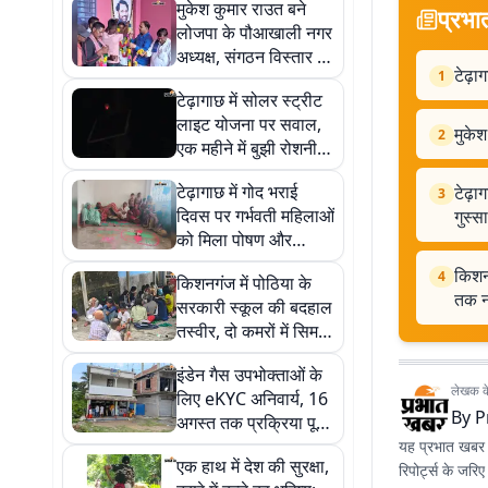
मुकेश कुमार राउत बने
प्रभा
लोजपा के पौआखाली नगर
अध्यक्ष, संगठन विस्तार को
टेढ़ा
1
लेकर कही बड़ी बात
टेढ़ागाछ में सोलर स्ट्रीट
लाइट योजना पर सवाल,
मुके
2
एक महीने में बुझी रोशनी,
ग्रामीणों का फूटा गुस्सा
टेढ़ागाछ में गोद भराई
टेढ़ा
3
दिवस पर गर्भवती महिलाओं
गुस्सा
को मिला पोषण और
सुरक्षित मातृत्व का संदेश
किशनग
4
किशनगंज में पोठिया के
तक न
सरकारी स्कूल की बदहाल
तस्वीर, दो कमरों में सिमटी
पढ़ाई, स्वच्छ पानी तक
इंडेन गैस उपभोक्ताओं के
नहीं मिल रहा
लेखक के 
लिए eKYC अनिवार्य, 16
By
P
अगस्त तक प्रक्रिया पूरी
न करने पर रुक सकती है
यह प्रभात खबर क
एक हाथ में देश की सुरक्षा,
सब्सिडी
रिपोर्ट्स के जरि