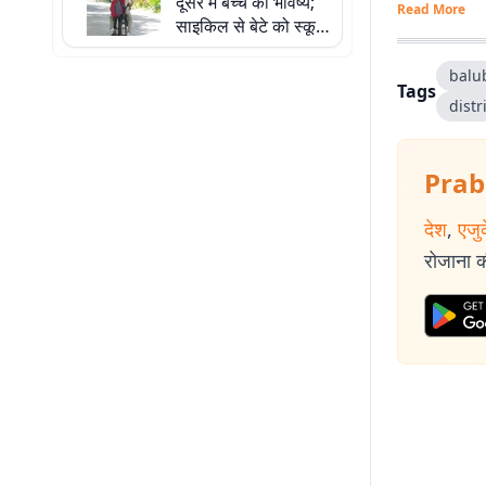
दूसरे में बच्चे का भविष्य;
Read More
साइकिल से बेटे को स्कूल
छोड़ती SSB महिला जवान
की तस्वीर वायरल
balu
Tags
distr
Prab
देश
,
एजु
रोजाना की