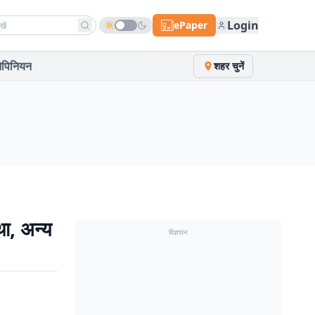
h news
Login
ePaper
पिनियन
शहर चुनें
था, अन्य
विज्ञापन