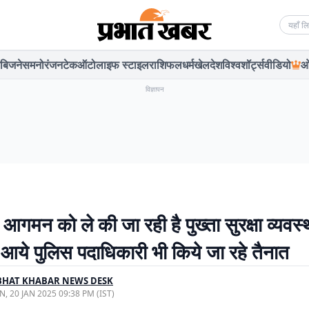
Searc
बिजनेस
मनोरंजन
टेक
ऑटो
लाइफ स्टाइल
राशिफल
धर्म
खेल
देश
विश्व
शॉर्ट्स
वीडियो
ओ
विज्ञापन
आगमन को ले की जा रही है पुख्ता सुरक्षा व्यवस्
 आये पुलिस पदाधिकारी भी किये जा रहे तैनात
BHAT KHABAR NEWS DESK
, 20 JAN 2025 09:38 PM (IST)