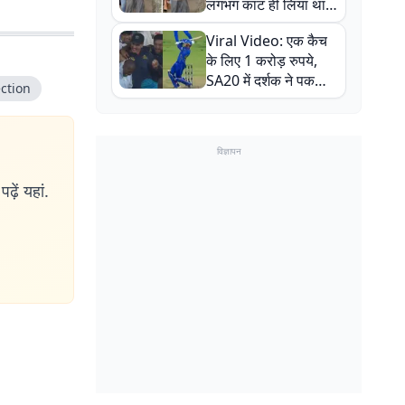
लगभग काट ही लिया था,
न्यूजीलैंड सीरीज से पहले
Viral Video: एक कैच
बाल-बाल बचे
के लिए 1 करोड़ रुपये,
SA20 में दर्शक ने पकड़ा
ction
एक हाथ से गजब का कैच
विज्ञापन
ढ़ें यहां.