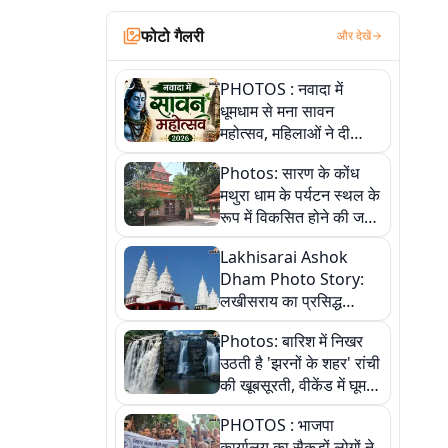
फोटो गैलरी
और देखें
PHOTOS : नवादा में
धूमधाम से मना सावन
महोत्सव, महिलाओं ने दी
सांस्कृतिक प्रस्तुतियां
Photos: सारण के कोंध
मथुरा धाम के पर्यटन स्थल के
रूप में विकसित होने की जगी
आस, 9 तस्वीरों में देखें पूरी
Lakhisarai Ashok
कहानी
Dham Photo Story:
लखीसराय का प्रसिद्ध
अशोक धाम—आस्था,
Photos: बारिश में निखर
श्रृंगार, अनुष्ठान और
उठती है 'झरनों के शहर' रांची
अलौकिक संध्या आरती के
की खूबसूरती, वीकेंड में घूम
विहंगम दृश्य
आएं ये 5 वादियां
PHOTOS : भाजपा
कार्यालय का सैकड़ों लोगों ने