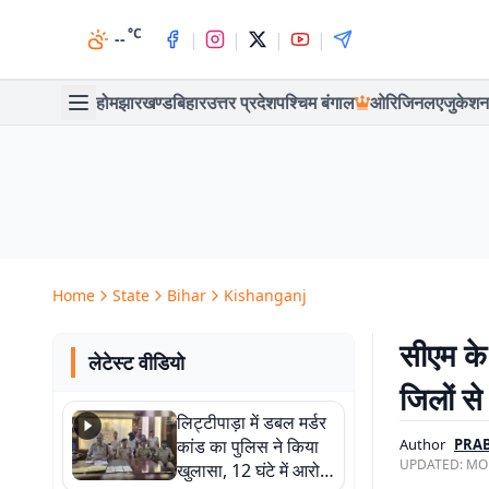
°C
|
|
|
|
--
होम
झारखण्ड
बिहार
उत्तर प्रदेश
पश्चिम बंगाल
ओरिजिनल
एजुकेशन
Home
State
Bihar
Kishanganj
सीएम के 
लेटेस्ट वीडियो
जिलों से
लिट्टीपाड़ा में डबल मर्डर
कांड का पुलिस ने किया
Author
PRA
UPDATED:
MON
खुलासा, 12 घंटे में आरोपी