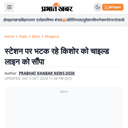
ePaper
होम
झारखण्ड
बिहार
उत्तर प्रदेश
पश्चिम बंगाल
ओरिजिनल
एजुकेशन
बिजनेस
मनोरंजन
टेक
ऑटो
Home
State
Bihar
Khagaria
स्टेशन पर भटक रहे किशोर को चाइल्ड
लाइन को सौंपा
Author
PRABHAT KHABAR NEWS DESK
UPDATED:
SAT, 5 OCT 2024 11:38 PM (IST)
विज्ञापन