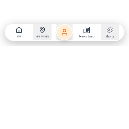
होम
आप का शहर
News Snap
Shorts
Follow us on
X
Download Mobile App
State
›
Jharkhand
›