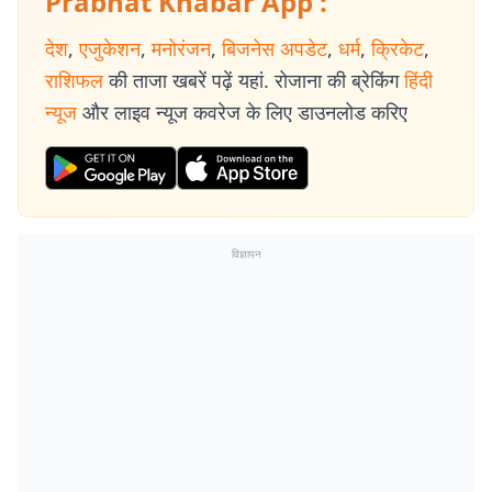
Prabhat Khabar App :
देश
,
एजुकेशन
,
मनोरंजन
,
बिजनेस अपडेट
,
धर्म
,
क्रिकेट
,
राशिफल
की ताजा खबरें पढ़ें यहां. रोजाना की ब्रेकिंग
हिंदी
न्यूज
और लाइव न्यूज कवरेज के लिए डाउनलोड करिए
विज्ञापन