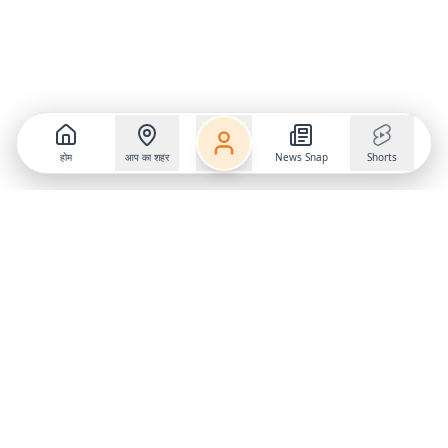
होम
आप का शहर
News Snap
Shorts
Follow us on
X
Download Mobile App