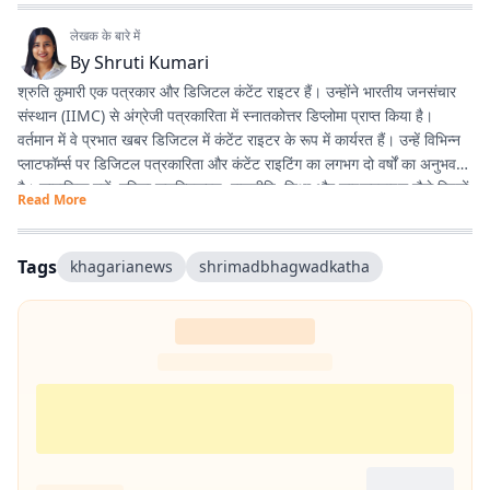
लेखक के बारे में
By
Shruti Kumari
श्रुति कुमारी एक पत्रकार और डिजिटल कंटेंट राइटर हैं। उन्होंने भारतीय जनसंचार
संस्थान (IIMC) से अंग्रेजी पत्रकारिता में स्नातकोत्तर डिप्लोमा प्राप्त किया है।
वर्तमान में वे प्रभात खबर डिजिटल में कंटेंट राइटर के रूप में कार्यरत हैं। उन्हें विभिन्न
प्लाटफॉर्म्स पर डिजिटल पत्रकारिता और कंटेंट राइटिंग का लगभग दो वर्षों का अनुभव
है। सामाजिक मुद्दों, महिला सशक्तिकरण, राजनीति, शिक्षा और लाइफस्टाइल जैसे विषयों
Read More
पर लिखना उनकी विशेष रुचि का क्षेत्र है। इसके अलावा वे डिजिटल प्लेटफॉर्म के लिए
स्क्रिप्ट राइटिंग करती हैं तथा हिंदी कविता और अंगिका भाषा में लेखन का भी शौक
रखती हैं। प्रकृति से उनका विशेष लगाव है और वे मानती हैं कि संवेदनशील, तथ्यपरक
Tags
khagarianews
shrimadbhagwadkatha
और जनसरोकार से जुड़ी पत्रकारिता समाज में सकारात्मक बदलाव का माध्यम बन सकती
है।