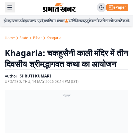
ePaper
होम
झारखण्ड
बिहार
उत्तर प्रदेश
पश्चिम बंगाल
ओरिजिनल
एजुकेशन
बिजनेस
मनोरंजन
टेक
ऑटो
Home
State
Bihar
Khagaria
Khagaria: चकहुसैनी काली मंदिर में तीन
दिवसीय श्रीमद्भागवत कथा का आयोजन
Author
SHRUTI KUMARI
UPDATED:
THU, 14 MAY 2026 03:14 PM (IST)
विज्ञापन