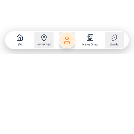
होम
आप का शहर
News Snap
Shorts
Follow us on
X
Download Mobile App