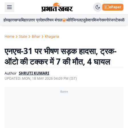
ePaper
होम
झारखण्ड
बिहार
उत्तर प्रदेश
पश्चिम बंगाल
ओरिजिनल
एजुकेशन
बिजनेस
मनोरंजन
टेक
ऑटो
Home
State
Bihar
Khagaria
एनएच-31 पर भीषण सड़क हादसा, ट्रक-
ऑटो की टक्कर में 7 की मौत, 4 घायल
Author
SHRUTI KUMARI
UPDATED:
MON, 18 MAY 2026 04:09 PM (IST)
विज्ञापन