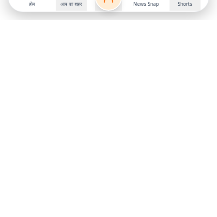
होम
आप का शहर
News Snap
Shorts
Follow us on
X
Download Mobile App
State
›
Jharkhand
›
Hindi News
Gumla News
Bihar News
Dumka News
Delhi News
Ranchi News
Odisha News
Bokaro News