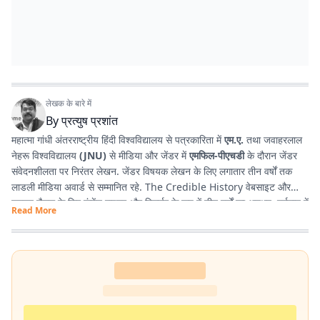
लेखक के बारे में
By
प्रत्युष प्रशांत
महात्मा गांधी अंतरराष्ट्रीय हिंदी विश्वविद्यालय से पत्रकारिता में
एम.ए.
तथा जवाहरलाल
नेहरू विश्वविद्यालय
(JNU)
से मीडिया और जेंडर में
एमफिल-पीएचडी
के दौरान जेंडर
संवेदनशीलता पर निरंतर लेखन. जेंडर विषयक लेखन के लिए लगातार तीन वर्षों तक
लाडली मीडिया अवार्ड से सम्मानित रहे. The Credible History वेबसाइट और
यूट्यूब चैनल के लिए कंटेंट राइटर और रिसर्चर के रूप में तीन वर्षों का अनुभव. वर्तमान में
Read More
प्रभात खबर डिजिटल
, बिहार में राजनीति और समसामयिक मुद्दों पर लेखन कर रहे हैं.
किताबें पढ़ने, वायलिन बजाने और कला-साहित्य में गहरी रुचि रखते हैं तथा बिहार को
सामाजिक, सांस्कृतिक और राजनीतिक दृष्टि से समझने में विशेष दिलचस्पी.