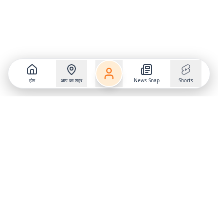
होम
आप का शहर
News Snap
Shorts
Follow us on
X
Download Mobile App