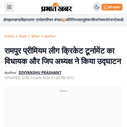
ePaper
होम
झारखण्ड
बिहार
उत्तर प्रदेश
पश्चिम बंगाल
ओरिजिनल
एजुकेशन
बिजनेस
मनोरंजन
टेक
ऑटो
Home
State
Bihar
Katihar
रामपुर प्रीमियम लीग क्रिकेट टूर्नामेंट का
विधायक और जिप अध्यक्ष ने किया उद्घाटन
Author
DIVYANSHU PRASHANT
UPDATED:
SUN, 14 JUN 2026 01:20 PM (IST)
विज्ञापन