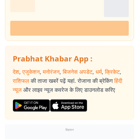
Prabhat Khabar App :
देश
,
एजुकेशन
,
मनोरंजन
,
बिजनेस अपडेट
,
धर्म
,
क्रिकेट
,
राशिफल
की ताजा खबरें पढ़ें यहां. रोजाना की ब्रेकिंग
हिंदी
न्यूज
और लाइव न्यूज कवरेज के लिए डाउनलोड करिए
विज्ञापन