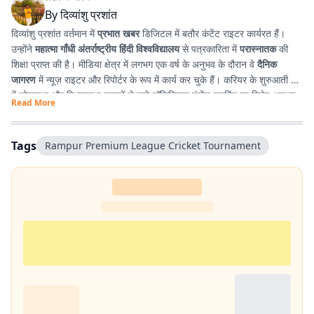
By
दिव्यांशु प्रशांत
दिव्यांशु प्रशांत वर्तमान में
प्रभात खबर
डिजिटल में बतौर कंटेंट राइटर कार्यरत हैं।
उन्होंने
महात्मा गाँधी अंतर्राष्ट्रीय हिंदी विश्वविद्यालय
से पत्रकारिता में
परास्नातक
की
शिक्षा प्राप्त की है। मीडिया क्षेत्र में लगभग एक वर्ष के अनुभव के दौरान वे
दैनिक
जागरण
में न्यूज़ राइटर और रिपोर्टर के रूप में कार्य कर चुके हैं। करियर के शुरुआती दौर
में लोकसभा और विधानसभा चुनावों से जुड़े पॉलिटिकल कंटेंट राइटिंग का विशेष अनुभव
Read More
प्राप्त किया। इसके अतिरिक्त उन्होंने
टी. एन. बी. कॉलेज
से हिंदी साहित्य में
स्नातक
किया है, जिसके कारण साहित्य, पठन-पाठन, लेखन और कविता-सृजन में उनकी विशेष
रुचि है। सटीक, निष्पक्ष और प्रभावशाली लेखन के माध्यम से पाठकों तक विश्वसनीय
Tags
Rampur Premium League Cricket Tournament
जानकारी पहुँचाना उनकी पेशेवर पहचान है।