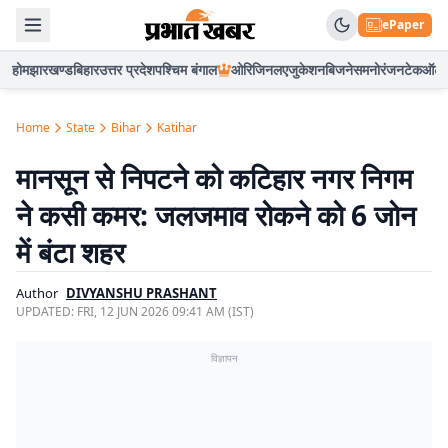
ePaper
होम
झारखण्ड
बिहार
उत्तर प्रदेश
पश्चिम बंगाल
ओरिजिनल
एजुकेशन
बिजनेस
मनोरंजन
टेक
ऑटो
Home
State
Bihar
Katihar
मानसून से निपटने को कटिहार नगर निगम
ने कसी कमर: जलजमाव रोकने को 6 जोन
में बंटा शहर
Author
DIVYANSHU PRASHANT
UPDATED:
FRI, 12 JUN 2026 09:41 AM (IST)
विज्ञापन