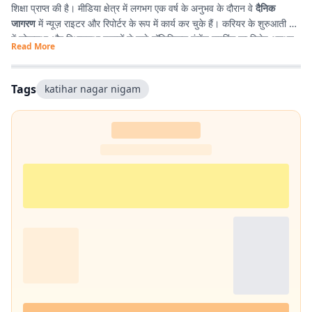
शिक्षा प्राप्त की है। मीडिया क्षेत्र में लगभग एक वर्ष के अनुभव के दौरान वे
दैनिक
जागरण
में न्यूज़ राइटर और रिपोर्टर के रूप में कार्य कर चुके हैं। करियर के शुरुआती दौर
में लोकसभा और विधानसभा चुनावों से जुड़े पॉलिटिकल कंटेंट राइटिंग का विशेष अनुभव
Read More
प्राप्त किया। इसके अतिरिक्त उन्होंने
टी. एन. बी. कॉलेज
से हिंदी साहित्य में
स्नातक
किया है, जिसके कारण साहित्य, पठन-पाठन, लेखन और कविता-सृजन में उनकी विशेष
रुचि है। सटीक, निष्पक्ष और प्रभावशाली लेखन के माध्यम से पाठकों तक विश्वसनीय
Tags
katihar nagar nigam
जानकारी पहुँचाना उनकी पेशेवर पहचान है।