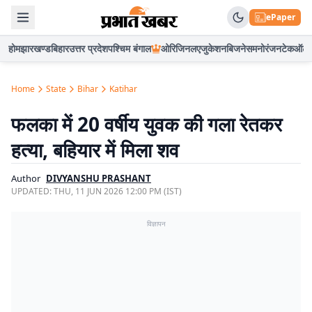
ePaper
होम
झारखण्ड
बिहार
उत्तर प्रदेश
पश्चिम बंगाल
ओरिजिनल
एजुकेशन
बिजनेस
मनोरंजन
टेक
ऑटो
Home
State
Bihar
Katihar
फलका में 20 वर्षीय युवक की गला रेतकर
हत्या, बहियार में मिला शव
Author
DIVYANSHU PRASHANT
UPDATED:
THU, 11 JUN 2026 12:00 PM (IST)
विज्ञापन