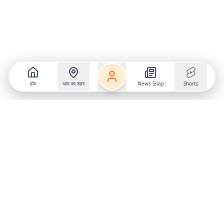
होम
आप का शहर
News Snap
Shorts
Follow us on
X
Download Mobile App